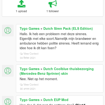
1 upload
1 follower
Tygo Games
»
Dutch Siren Pack (ELS Edition)
Hallo. Ik heb een probleem met deze sirenes.
Eigenlijk met elke soort.Namelijk mijn brandweer en
ambulance hebben politie sirenes. Heeft iemand enig
idee hoe ik dit kan fixen?
View Context
04 सितंबर 2021
Tygo Games
»
Dutch Coolblue thuisbezorging
(Mercedes-Benz Sprinter) skin
Nee. Niet op het moment.
View Context
30 अगस्त 2021
Tygo Games
»
Dutch EUP Mod