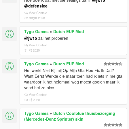
Hoe doe ik dat met die settings dan?
@jw15
@defensiee
View Context
02 अक्टूबर 2020
Tygo Games
»
Dutch EUP Mod
@jw15
zal het proberen
View Context
31 मई 2020
Tygo Games
»
Dutch EUP Mod
Het werkt Niet Bij mij Op Mijn Gta Hoe Fix Ik Dat?
Want Eerst Werkte die maar toen had ik iets in me gta
waardoor ik het helemaal weg moest gooien maar ik
vond het zo nice
View Context
23 मई 2020
Tygo Games
»
Dutch Coolblue thuisbezorging
(Mercedes-Benz Sprinter) skin