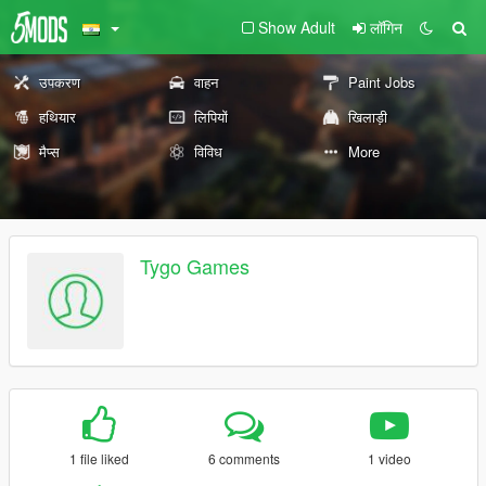
Show Adult
लॉगिन
उपकरण
वाहन
Paint Jobs
हथियार
लिपियों
खिलाड़ी
मैप्स
विविध
More
Tygo Games
1 file liked
6 comments
1 video