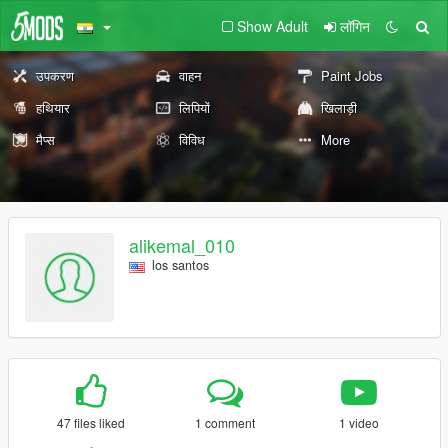
Show Adult
लॉगिन
उपकरण
वाहन
Paint Jobs
हथियार
लिपियों
खिलाड़ी
मैप्स
विविध
More
alikemal_010
los santos
47 files liked
1 comment
1 video