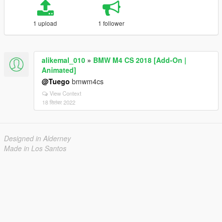
1 upload
1 follower
alikemal_010
»
BMW M4 CS 2018 [Add-On |
Animated]
@Tuego
bmwm4cs
View Context
18 सितंबर 2022
Designed in Alderney
Made in Los Santos