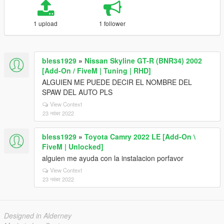
1 upload
1 follower
bless1929
»
Nissan Skyline GT-R (BNR34) 2002
[Add-On / FiveM | Tuning | RHD]
ALGUIEN ME PUEDE DECIR EL NOMBRE DEL
SPAW DEL AUTO PLS
View Context
23 नवंबर 2022
bless1929
»
Toyota Camry 2022 LE [Add-On \
FiveM | Unlocked]
alguien me ayuda con la instalacion porfavor
View Context
23 नवंबर 2022
Designed in Alderney