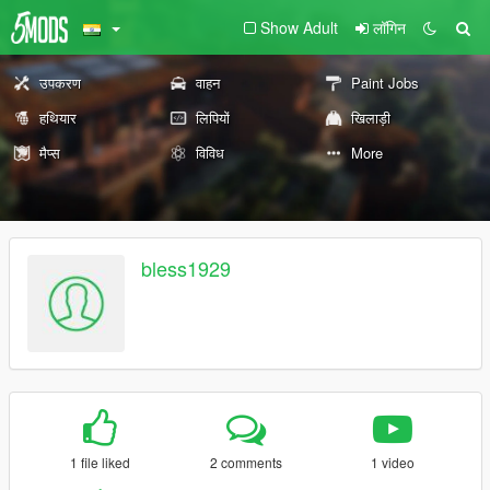
Show Adult
लॉगिन
उपकरण
वाहन
Paint Jobs
हथियार
लिपियों
खिलाड़ी
मैप्स
विविध
More
bless1929
1 file liked
2 comments
1 video