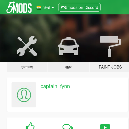
5mods on Discord
हिन्दी
उपकरण
वाहन
PAINT JOBS
captain_fynn