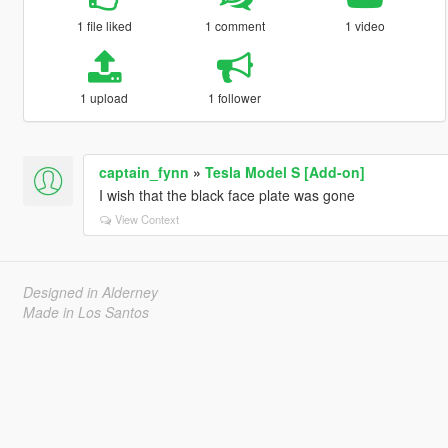
1 file liked
1 comment
1 video
1 upload
1 follower
captain_fynn
»
Tesla Model S [Add-on]
I wish that the black face plate was gone
View Context
Designed in Alderney
Made in Los Santos