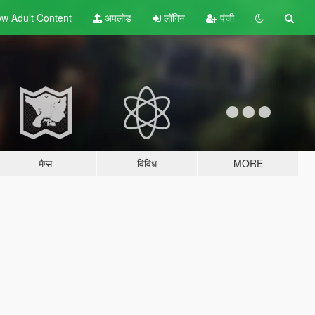
w Adult
Content
अपलोड
लॉगिन
पंजी
मैप्स
विविध
MORE