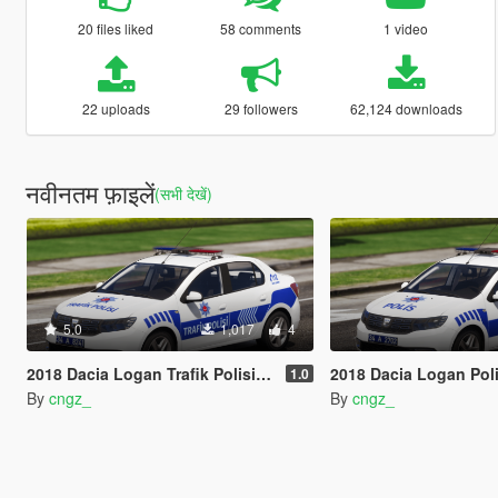
20 files liked
58 comments
1 video
22 uploads
29 followers
62,124 downloads
नवीनतम फ़ाइलें
(सभी देखें)
5.0
1,017
4
2018 Dacia Logan Trafik Polisi [Reflektif] Turkish
2018 Dacia Logan Polis Asayis [Refle
1.0
By
cngz_
By
cngz_