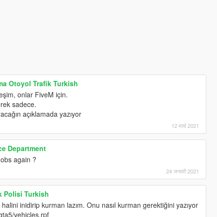
a Otoyol Trafik Turkish
şim, onlar FiveM için.
erek sadece.
acağın açıklamada yazıyor
12 मार्च 2021
ice Department
obs again ?
24 जनवरी 2021
 Polisi Turkish
halini inidirip kurman lazım. Onu nasıl kurman gerektiğini yazıyor
ta5/vehicles.rpf