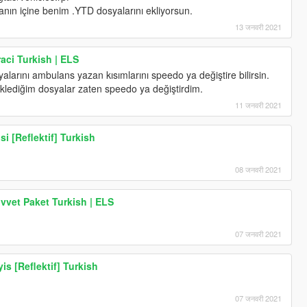
ın içine benim .YTD dosyalarını ekliyorsun.
13 जनवरी 2021
aci Turkish | ELS
syalarını ambulans yazan kısımlarını speedo ya değiştire bilirsin.
eklediğim dosyalar zaten speedo ya değiştirdim.
11 जनवरी 2021
i [Reflektif] Turkish
08 जनवरी 2021
uvvet Paket Turkish | ELS
07 जनवरी 2021
s [Reflektif] Turkish
07 जनवरी 2021