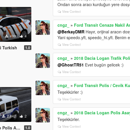
Ondan sonra aracı kurduğun yere dosyan
View Context
cngz_
»
Ford Transit Cenaze Nakil Ar
@BerkayDMR
Hayır, orijinal aracın do
499
4
Yani speedo.yft, speedo_hi.yft. Benim 
View Context
i Turkish
1.0
cngz_
»
2018 Dacia Logan Trafik Polis
@GhostTR51
Evet bugün gelicek :)
View Context
cngz_
»
Ford Transit Polis / Cevik K
Teşekkürler :)
View Context
cngz_
»
2018 Dacia Logan Polis Asayi
2,842
2
Teşekkürler.
View Context
ayis Turkish
1.0