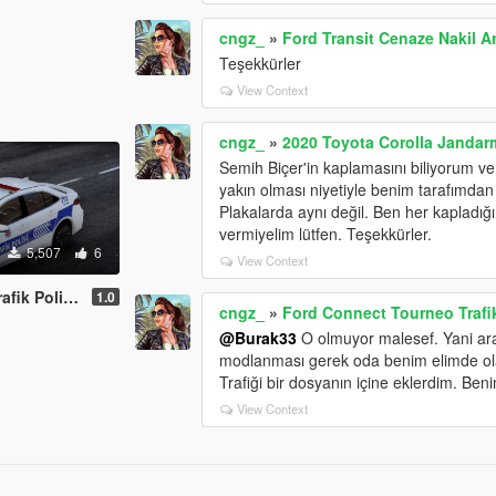
cngz_
»
Ford Transit Cenaze Nakil Ar
Teşekkürler
View Context
cngz_
»
2020 Toyota Corolla Jandarm
Semih Biçer'in kaplamasını biliyorum v
yakın olması niyetiyle benim tarafımdan s
Plakalarda aynı değil. Ben her kapladığı
vermiyelim lütfen. Teşekkürler.
5,507
6
View Context
lisi Turkish
1.0
cngz_
»
Ford Connect Tourneo Trafik
@Burak33
O olmuyor malesef. Yani ara
modlanması gerek oda benim elimde ola
Trafiği bir dosyanın içine eklerdim. Ben
View Context