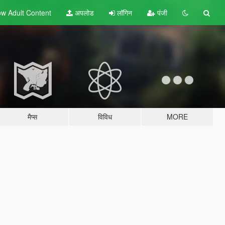
w Adult
Content
अपलोड
लॉगिन
पंजी
मैप्स
विविध
MORE