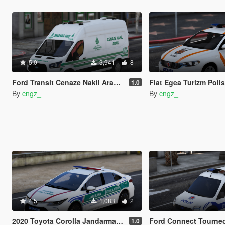
5.0
3,941
8
Ford Transit Cenaze Nakil Araci Turkish | ELS
Fiat Egea Turizm Polis
1.0
By
cngz_
By
cngz_
4.5
1,083
2
2020 Toyota Corolla Jandarma Otoyol Trafik Turkish
Ford Connect Tourneo Polis As
1.0