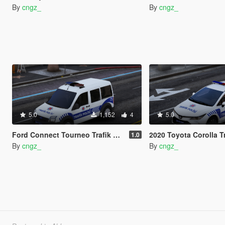
By
cngz_
By
cngz_
5.0
1,152
4
5.0
Ford Connect Tourneo Trafik Polisi Turkish
2020 Toyota Corolla Trafik Po
1.0
By
cngz_
By
cngz_