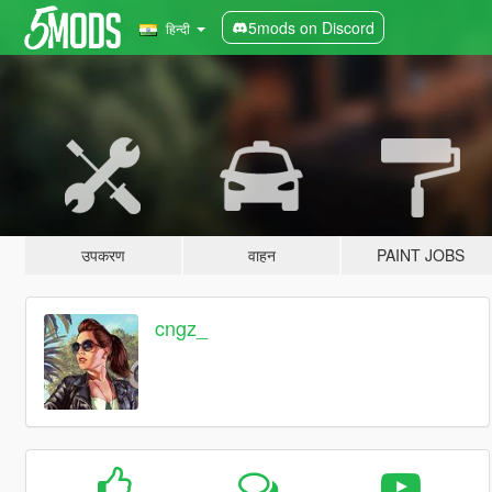
5mods on Discord
हिन्दी
उपकरण
वाहन
PAINT JOBS
cngz_