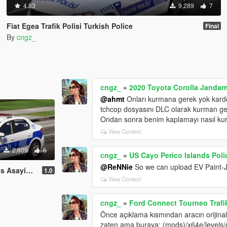
4.83
9,289
7
Fiat Egea Trafik Polisi Turkish Police
Final
By
cngz_
cngz_
»
2020 Toyota Corolla Jandarm
@ahmt
Onları kurmana gerek yok karde
tchcop dosyasını DLC olarak kurman g
Ondan sonra benim kaplamayı nasıl kur
View Context
2,609
6
cngz_
»
US Cayo Perico Islands Pol
@ReNNie
So we can upload EV Paint-J
ktif] Turkish
1.0
View Context
cngz_
»
Ford Connect Tourneo Trafik
Önce açıklama kısmından aracın orijinal 
zaten ama buraya: (mods)/x64e/levels/g