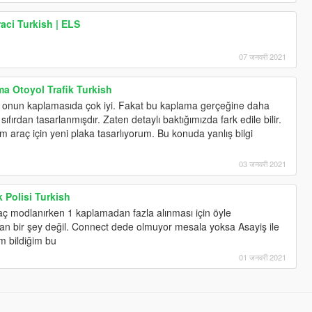
aci Turkish | ELS
07 जनवरी 2021
a Otoyol Trafik Turkish
e onun kaplamasıda çok iyi. Fakat bu kaplama gerçeğine daha
ıfırdan tasarlanmışdır. Zaten detaylı baktığımızda fark edile bilir.
m araç için yeni plaka tasarlıyorum. Bu konuda yanlış bilgi
03 जनवरी 2021
 Polisi Turkish
ç modlanırken 1 kaplamadan fazla alınması için öyle
n bir şey değil. Connect dede olmuyor mesala yoksa Asayiş ile
im bildiğim bu
01 जनवरी 2021