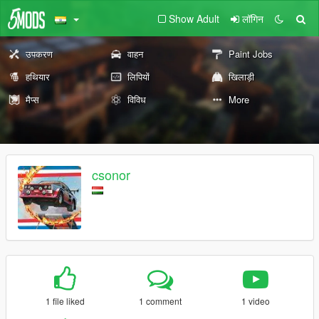
Show Adult
लॉगिन
उपकरण
वाहन
Paint Jobs
हथियार
लिपियों
खिलाड़ी
मैप्स
विविध
More
csonor
1 file liked
1 comment
1 video