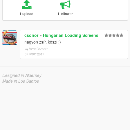
1 upload
1 follower
csonor
»
Hungarian Loading Screens
nagyon zsír, köszi ;)
View Context
07 अगस्त 2017
Designed in Alderney
Made in Los Santos