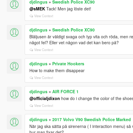
djdingus
»
Swedish Police XC90
@sMEK
Tack! Men jag löste det!
View Context
djdingus
»
Swedish Police XC90
Blåljusen är väldigt svaga och typ vita och röda, men ref
något fel? Eller vet någon vad det kan bero på?
View Context
djdingus
»
Private Hookers
How to make them disappear
View Context
djdingus
»
AIR FORCE 1
@officialjdixon
how do i change the color of the shoe
View Context
djdingus
»
2017 Volvo V90 Swedish Police Marked
När jag ska sätta på sirenerna ( I interaction menu) så v
hur man fixar det?