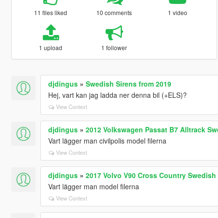
11 files liked
10 comments
1 video
1 upload
1 follower
djdingus
»
Swedish Sirens from 2019
Hej, vart kan jag ladda ner denna bil (+ELS)?
View Context
djdingus
»
2012 Volkswagen Passat B7 Alltrack Swe
Vart lägger man civilpolis model filerna
View Context
djdingus
»
2017 Volvo V90 Cross Country Swedish 
Vart lägger man model filerna
View Context