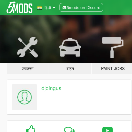
5mods on Discord
हिन्दी
उपकरण
वाहन
PAINT JOBS
djdingus