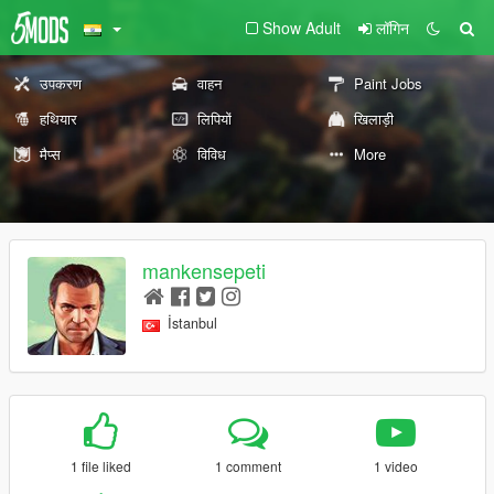
Show Adult
लॉगिन
उपकरण
वाहन
Paint Jobs
हथियार
लिपियों
खिलाड़ी
मैप्स
विविध
More
mankensepeti
İstanbul
1 file liked
1 comment
1 video