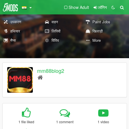
Show Adult
लॉगिन
उपकरण
वाहन
Paint Jobs
हथियार
लिपियों
खिलाड़ी
मैप्स
विविध
More
mm88blog2
1 file liked
1 comment
1 video