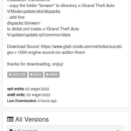
- copy the folder "bmwsrr" to directory x:/Grand Theft Auto
V/Mods/update/x64/dlcpacks
- add line:
dlcpacks:/bmwsrr/
to dlclist.xml inside x:/Grand Theft Auto
V/update/update.rpf/common/data
Download Sound: https://www.gta5-mods.com/vehicles/suzuki-
gsx-r-1000-engine-sound-oiv-addon-fivem
thanks for downloading, enjoy!
ADD-ON
BIKE
BMW
02 अक्टूबर 2022
पहले अपलोड:
02 अक्टूबर 2022
आखरी अपडेट:
4 hours ago
Last Downloaded:
All Versions