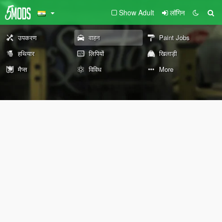
Show Adult
लॉगिन
उपकरण
वाहन
Paint Jobs
हथियार
लिपियों
खिलाड़ी
मैप्स
विविध
More