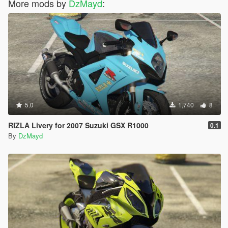
More mods by
DzMayd
:
5.0
1,740
8
RIZLA Livery for 2007 Suzuki GSX R1000
0.1
By
DzMayd