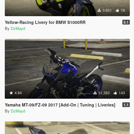
3,601
18
Yellow-Racing Livery for BMW S1000RR
0.1
By
DzMayd
4.94
51,383
143
Yamaha MT-09/FZ-09 2017 [Add-On | Tuning | Liveries]
1.1
By
DzMayd