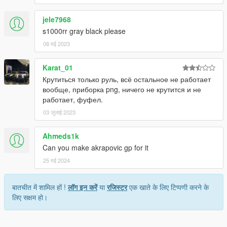
jele7968
s1000rr gray black please
08 मई 2023
Karat_01
Крутиться только руль, всё остальное не работает
вообще, приборка png, ничего не крутится и не
работает, фуфел.
03 जुलाई 2023
Ahmeds1k
Can you make akrapovic gp for it
25 मई 2024
बातचीत में शामिल हों !
लॉग इन करें
या
रजिस्टर
एक खाते के लिए टिप्पणी करने के
लिए सक्षम हो।