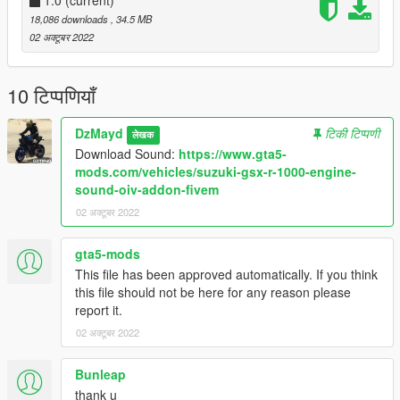
1.0
(current)
18,086 downloads
, 34.5 MB
02 अक्टूबर 2022
10 टिप्पणियाँ
DzMayd
टिकी टिप्पणी
लेखक
Download Sound:
https://www.gta5-
mods.com/vehicles/suzuki-gsx-r-1000-engine-
sound-oiv-addon-fivem
02 अक्टूबर 2022
gta5-mods
This file has been approved automatically. If you think
this file should not be here for any reason please
report it.
02 अक्टूबर 2022
Bunleap
thank u