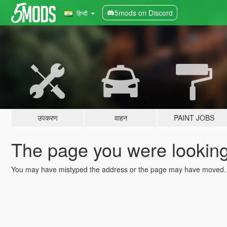
5mods on Discord
हिन्दी
उपकरण
वाहन
PAINT JOBS
The page you were looking 
You may have mistyped the address or the page may have moved.