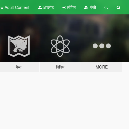
w Adult
Content
अपलोड
लॉगिन
पंजी
मैप्स
विविध
MORE