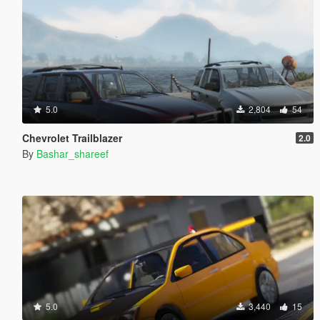
5.0
2,804
54
Chevrolet Trailblazer
2.0
By
Bashar_shareef
5.0
3,440
15