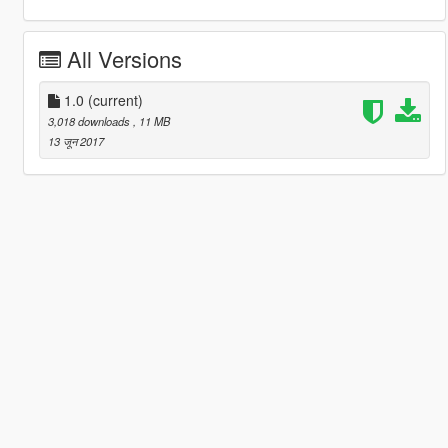
All Versions
1.0
(current)
3,018 downloads
, 11 MB
13 जून 2017