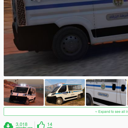
Expand to see all 
3,018
14