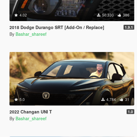
4.02
50,330
386
2018 Dodge Durango SRT [Add-On / Replace]
1.9.1
By
Bashar_shareef
5.0
4,784
31
2022 Changan UNI T
1.0
By
Bashar_shareef