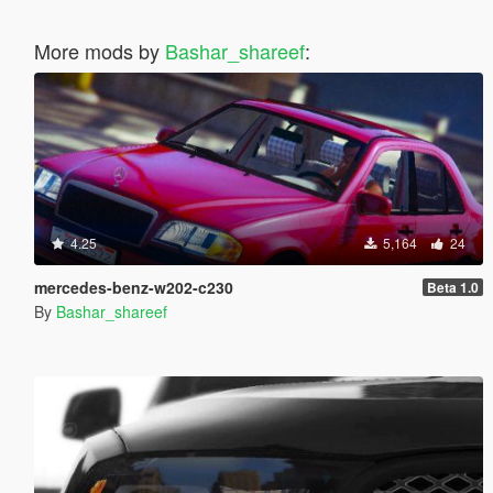
More mods by
Bashar_shareef
:
4.25
5,164
24
mercedes-benz-w202-c230
Beta 1.0
By
Bashar_shareef