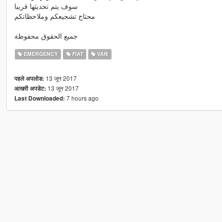
سوف يتم تحديثها قريبا
محتاج تشجيعكم وملاحظاتكم
جميع الحقوق محفوظة
EMERGENCY
FIAT
VAN
13 जून 2017
पहले अपलोड:
13 जून 2017
आखरी अपडेट:
7 hours ago
Last Downloaded: