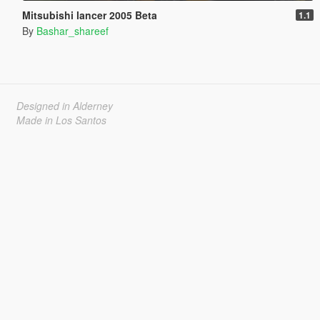
Mitsubishi lancer 2005 Beta
1.1
By
Bashar_shareef
Designed in Alderney
Made in Los Santos