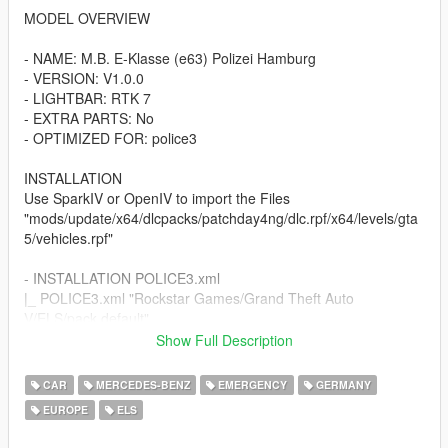
MODEL OVERVIEW
- NAME: M.B. E-Klasse (e63) Polizei Hamburg
- VERSION: V1.0.0
- LIGHTBAR: RTK 7
- EXTRA PARTS: No
- OPTIMIZED FOR: police3
INSTALLATION
Use SparkIV or OpenIV to import the Files
"mods/update/x64/dlcpacks/patchday4ng/dlc.rpf/x64/levels/gta
5/vehicles.rpf"
- INSTALLATION POLICE3.xml
|_ POLICE3.xml "Rockstar Games/Grand Theft Auto
V/ELS/pack default"
Show Full Description
CREDITS
- MODEL by: zQrba.
CAR
MERCEDES-BENZ
EMERGENCY
GERMANY
- RTK 7 by CJ24 Convert to V Jonas TopMods
EUROPE
ELS
- Working LED & Grill Lights Csyon TopMods
- Working ELS: TopMods