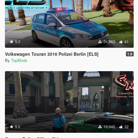
5.0
24,963
41
Volkswagen Touran 2016 Polizei Berlin [ELS]
1.0
By
TopMods
5.0
10,042
32