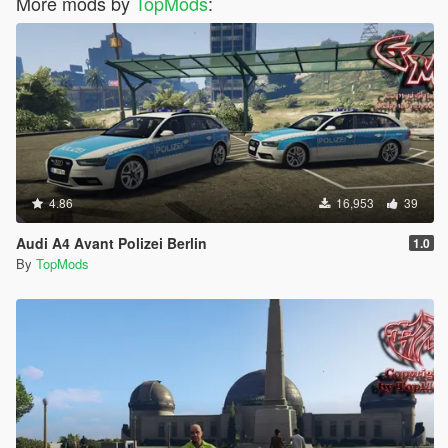
More mods by
TopMods
:
4.86
16,953
39
Audi A4 Avant Polizei Berlin
1.0
By
TopMods