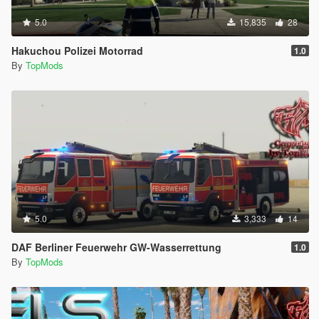
5.0
15,835
28
Hakuchou Polizei Motorrad
1.0
By
TopMods
5.0
3,333
14
DAF Berliner Feuerwehr GW-Wasserrettung
1.0
By
TopMods