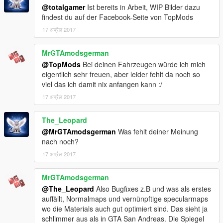
Facebook Link:
Facebook Link
@totalgamer
Ist bereits in Arbeit, WIP Bilder dazu
Homepage GTA 5 & GTA 4 Link:
TopMods Hompage
findest du auf der Facebook-Seite von TopMods
Offizieller Discord:
Offizieller Discord
17 अप्रैल 2017
MrGTAmodsgerman
@TopMods
Bei deinen Fahrzeugen würde ich mich
eigentlich sehr freuen, aber leider fehlt da noch so
viel das ich damit nix anfangen kann :/
17 अप्रैल 2017
The_Leopard
@MrGTAmodsgerman
Was fehlt deiner Meinung
nach noch?
17 अप्रैल 2017
MrGTAmodsgerman
@The_Leopard
Also Bugfixes z.B und was als erstes
auffällt, Normalmaps und vernünpftige specularmaps
wo die Materials auch gut optimiert sind. Das sieht ja
schlimmer aus als in GTA San Andreas. Die Spiegel