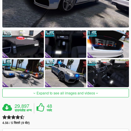
Expand to see all images and videos
29,897
48
डाउनलोड अन्य
पसंद
4.56 / 5 सितारे (9 वोट)