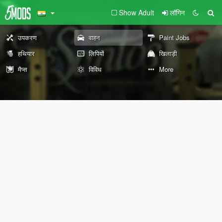
Show Adult
लॉगिन
उपकरण
वाहन
Paint Jobs
हथियार
लिपियों
खिलाड़ी
मैप्स
विविध
More