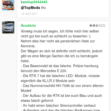
kastiop5444445
@TopMods
thx
18 अप्रैल 2017
Scuderio
Vorweg muss ich sagen, ich fühle mich hier selber
nicht gut bei euch so schlecht zu bewerten :(
Nehmt dies hier nicht als persönlichen Hate zur
Kenntnis.
Der Wagen an sich ist definitiv nicht schlecht, jedoch
gibt es eine Menge Sachen die ich zu bemängeln
habe.
- Das Basemodel ist das falsche. Polizei hamburg
benutzt den Mercedes E 220.
- Die RTK 7 hat die falschen LED- Module, müsste
eigentlich die KL-LR 2 Module sein
- Das Nummernschild HH-7096 ist von einem älteren
Modell
- Der Aufbau für die RTK ist bei euch Blau und auch
etwas falsch geformt
- Ihr habt einen falschen Sirencontroller verbaut
- Außerdem sind das die falschen Radkappen bzw.