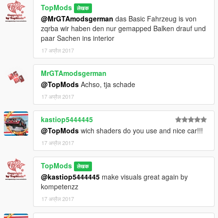
TopMods
लेखक
@MrGTAmodsgerman
das Basic Fahrzeug is von
zqrba wir haben den nur gemapped Balken drauf und
paar Sachen ins interior
17 अप्रैल 2017
MrGTAmodsgerman
@TopMods
Achso, tja schade
17 अप्रैल 2017
kastiop5444445
@TopMods
wich shaders do you use and nice car!!!
17 अप्रैल 2017
TopMods
लेखक
@kastiop5444445
make visuals great again by
kompetenzz
17 अप्रैल 2017