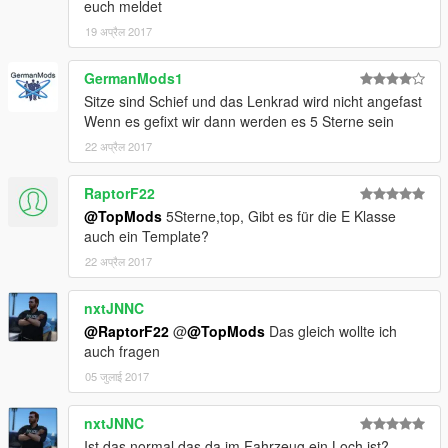
euch meldet
19 अप्रैल 2017
GermanMods1
Sitze sind Schief und das Lenkrad wird nicht angefast
Wenn es gefixt wir dann werden es 5 Sterne sein
22 अप्रैल 2017
RaptorF22
@TopMods
5Sterne,top, Gibt es für die E Klasse
auch ein Template?
22 अप्रैल 2017
nxtJNNC
@RaptorF22
@
@TopMods
Das gleich wollte ich
auch fragen
05 जुलाई 2017
nxtJNNC
Ist das normal das da im Fahrzeug ein Loch ist?