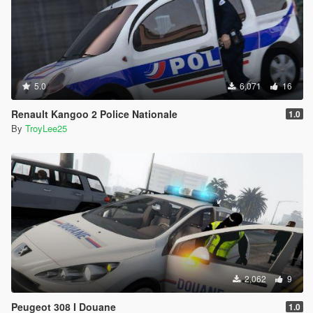
5.0
6,071
16
Renault Kangoo 2 Police Nationale
1.0
By
TroyLee25
2,062
9
Peugeot 308 I Douane
1.0