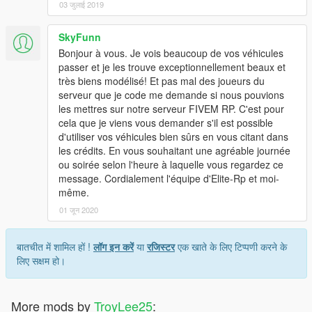
03 जुलाई 2019
SkyFunn
Bonjour à vous. Je vois beaucoup de vos véhicules
passer et je les trouve exceptionnellement beaux et
très biens modélisé! Et pas mal des joueurs du
serveur que je code me demande si nous pouvions
les mettres sur notre serveur FIVEM RP. C'est pour
cela que je viens vous demander s'il est possible
d'utiliser vos véhicules bien sûrs en vous citant dans
les crédits. En vous souhaitant une agréable journée
ou soirée selon l'heure à laquelle vous regardez ce
message. Cordialement l'équipe d'Elite-Rp et moi-
même.
01 जून 2020
बातचीत में शामिल हों !
लॉग इन करें
या
रजिस्टर
एक खाते के लिए टिप्पणी करने के
लिए सक्षम हो।
More mods by
TroyLee25
: