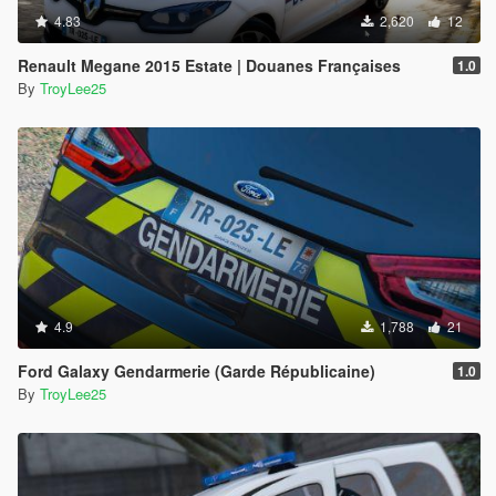
4.83
2,620
12
Renault Megane 2015 Estate | Douanes Françaises
1.0
By
TroyLee25
4.9
1,788
21
Ford Galaxy Gendarmerie (Garde Républicaine)
1.0
By
TroyLee25