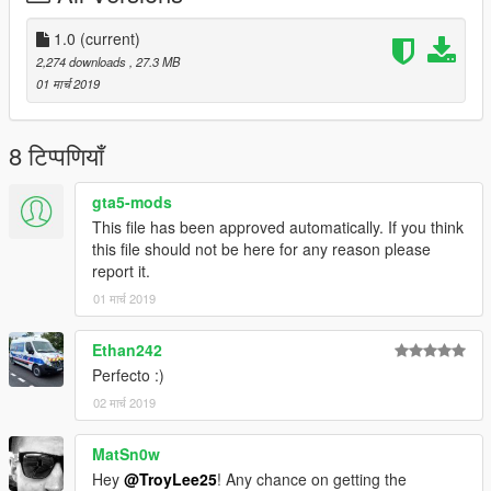
1.0
(current)
2,274 downloads
, 27.3 MB
01 मार्च 2019
8 टिप्पणियाँ
gta5-mods
This file has been approved automatically. If you think
this file should not be here for any reason please
report it.
01 मार्च 2019
Ethan242
Perfecto :)
02 मार्च 2019
MatSn0w
Hey
@TroyLee25
! Any chance on getting the