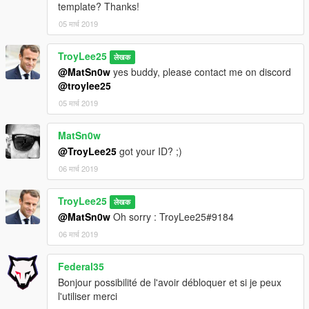
template? Thanks!
05 मार्च 2019
TroyLee25
लेखक
@MatSn0w
yes buddy, please contact me on discord
@troylee25
05 मार्च 2019
MatSn0w
@TroyLee25
got your ID? ;)
06 मार्च 2019
TroyLee25
लेखक
@MatSn0w
Oh sorry : TroyLee25#9184
06 मार्च 2019
Federal35
Bonjour possibilité de l'avoir débloquer et si je peux
l'utiliser merci