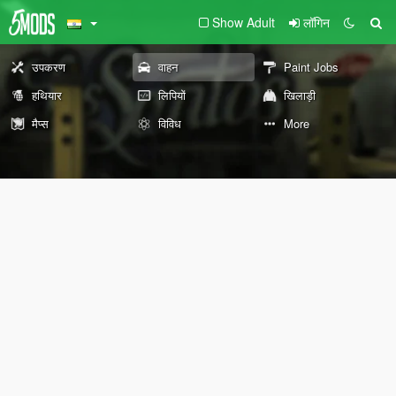
Show Adult
लॉगिन
उपकरण
वाहन
Paint Jobs
हथियार
लिपियों
खिलाड़ी
मैप्स
विविध
More