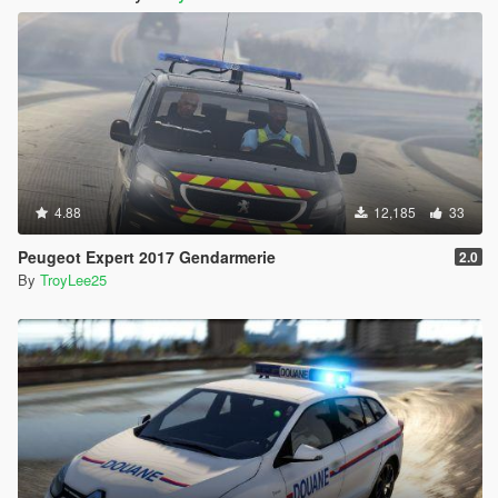
4.88
12,185
33
Peugeot Expert 2017 Gendarmerie
2.0
By
TroyLee25