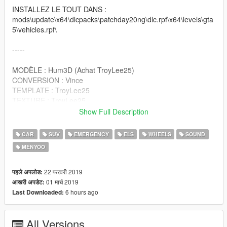
INSTALLEZ LE TOUT DANS :
mods\update\x64\dlcpacks\patchday20ng\dlc.rpf\x64\levels\gta
5\vehicles.rpf\
-----
MODÈLE : Hum3D (Achat TroyLee25)
CONVERSION : Vince
TEMPLATE : TroyLee25
TEXTURE : TroyLee25
Show Full Description
-----
CAR
SUV
EMERGENCY
ELS
WHEELS
SOUND
Bon jeu à tous !
MENYOO
22 फरवरी 2019
पहले अपलोड:
01 मार्च 2019
आखरी अपडेट:
6 hours ago
Last Downloaded:
All Versions