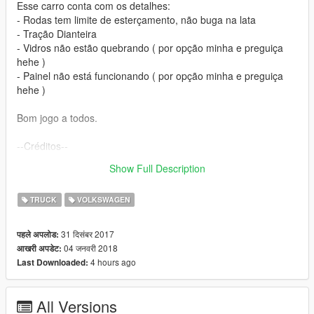
Esse carro conta com os detalhes:
- Rodas tem limite de esterçamento, não buga na lata
- Tração Dianteira
- Vidros não estão quebrando ( por opção minha e preguiça
hehe )
- Painel não está funcionando ( por opção minha e preguiça
hehe )
Bom jogo a todos.
--Créditos--
Conversão & Edição: LowRider Customs
Show Full Description
Autor: Vagalume3D, Igor 3D e outros.
TRUCK
VOLKSWAGEN
31 दिसंबर 2017
पहले अपलोड:
04 जनवरी 2018
आखरी अपडेट:
4 hours ago
Last Downloaded:
All Versions