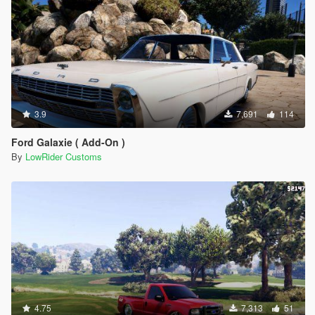
3.9
7,691
114
Ford Galaxie ( Add-On )
By
LowRider Customs
4.75
7,313
51