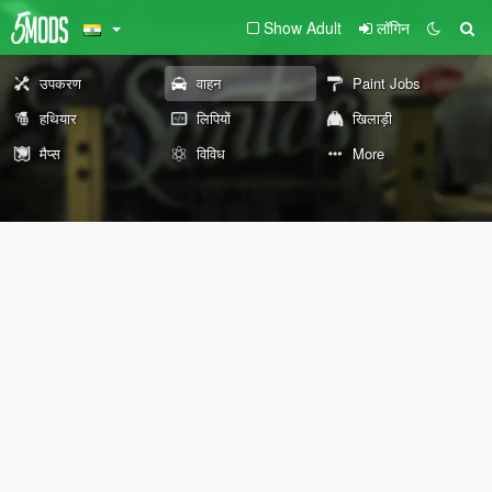
Show Adult
लॉगिन
उपकरण
वाहन
Paint Jobs
हथियार
लिपियों
खिलाड़ी
मैप्स
विविध
More