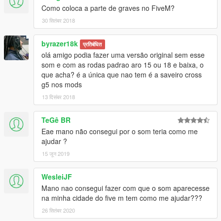
Como coloca a parte de graves no FiveM?
30 सितंबर 2018
byrazer18k
प्रतिबंधित
olá amigo podia fazer uma versão original sem esse
som e com as rodas padrao aro 15 ou 18 e baixa, o
que acha? é a única que nao tem é a saveiro cross
g5 nos mods
13 दिसंबर 2018
TeGê BR
Eae mano não consegui por o som teria como me
ajudar ?
15 जून 2019
WesleiJF
Mano nao consegui fazer com que o som aparecesse
na minha cidade do five m tem como me ajudar???
26 सितंबर 2020