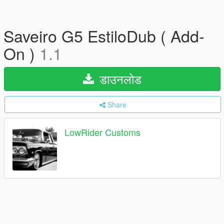
Saveiro G5 EstiloDub ( Add-
On )
1.1
डाउनलोड
Share
LowRider Customs