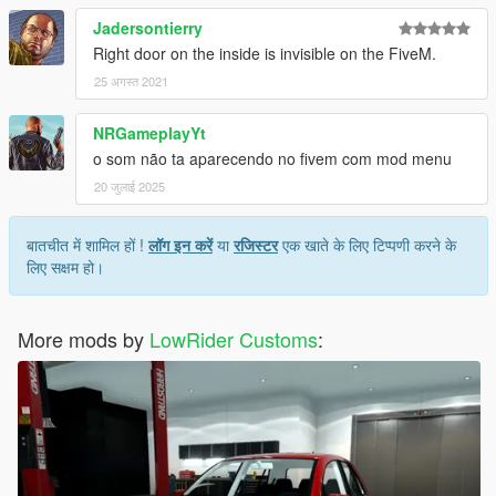
Jadersontierry
Right door on the inside is invisible on the FiveM.
25 अगस्त 2021
NRGameplayYt
o som não ta aparecendo no fivem com mod menu
20 जुलाई 2025
बातचीत में शामिल हों !
लॉग इन करें
या
रजिस्टर
एक खाते के लिए टिप्पणी करने के
लिए सक्षम हो।
More mods by
LowRider Customs
: