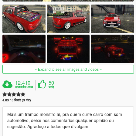
Expand to see all images and videos
12,410
50
डाउनलोड अन्य
पसंद
4.83 / 5 सितारे (3 वोट)
Mais um trampo monstro ai, pra quem curte carro com som
automotivo, deixe nos comentários qualquer opinião ou
sugestão. Agradeço a todos que divulgam.