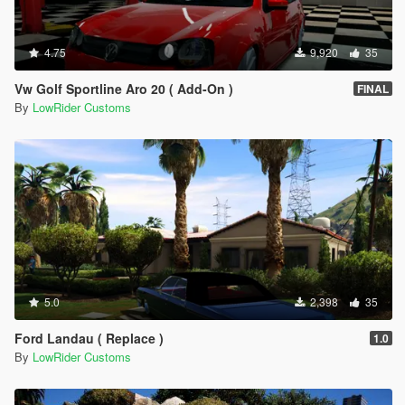
4.75
9,920
35
Vw Golf Sportline Aro 20 ( Add-On )
FINAL
By
LowRider Customs
5.0
2,398
35
Ford Landau ( Replace )
1.0
By
LowRider Customs