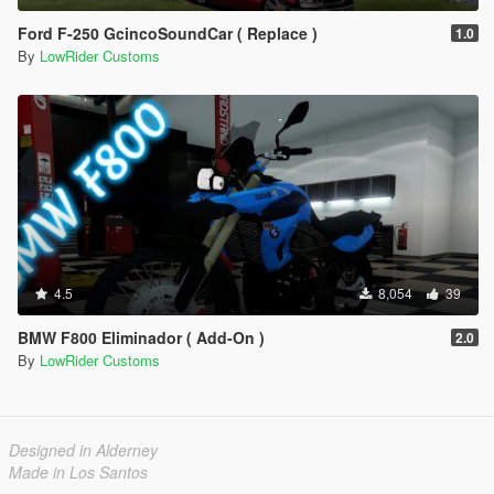
Ford F-250 GcincoSoundCar ( Replace )
1.0
By
LowRider Customs
4.5
8,054
39
BMW F800 Eliminador ( Add-On )
2.0
By
LowRider Customs
Designed in Alderney
Made in Los Santos