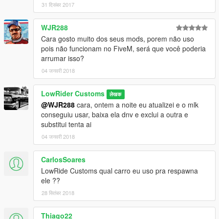
31 दिसंबर 2017
WJR288
Cara gosto muito dos seus mods, porem não uso
pois não funcionam no FiveM, será que você poderia
arrumar isso?
04 जनवरी 2018
LowRider Customs
लेखक
@WJR288
cara, ontem a noite eu atualizei e o mlk
conseguiu usar, baixa ela dnv e exclui a outra e
substitui tenta ai
04 जनवरी 2018
CarlosSoares
LowRide Customs qual carro eu uso pra respawna
ele ??
28 सितंबर 2018
Thiago22