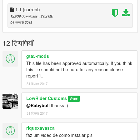
1.1
(current)
12,039 downloads
, 29.2 MB
04 जनवरी 2018
12 टिप्पणियाँ
gta5-mods
This file has been approved automatically. If you think
this file should not be here for any reason please
report it.
31 दिसंबर 2017
LowRider Customs
लेखक
@Babybull
thanks :)
31 दिसंबर 2017
riquexavasca
faz um video de como instalar pls