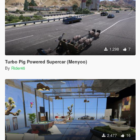
1,298
7
Turbo Pig Powered Supercar (Menyoo)
By
Rider46
2,477
16