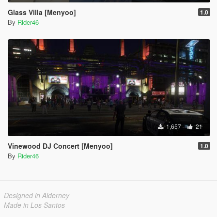
Glass Villa [Menyoo]
1.0
By
Rider46
1,657
21
Vinewood DJ Concert [Menyoo]
1.0
By
Rider46
Designed in Alderney
Made in Los Santos