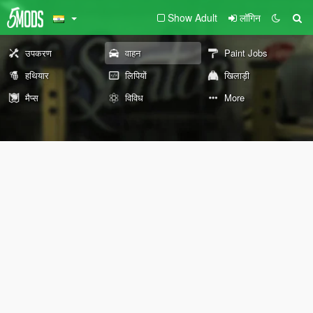
Show Adult
लॉगिन
उपकरण
वाहन
Paint Jobs
हथियार
लिपियों
खिलाड़ी
मैप्स
विविध
More