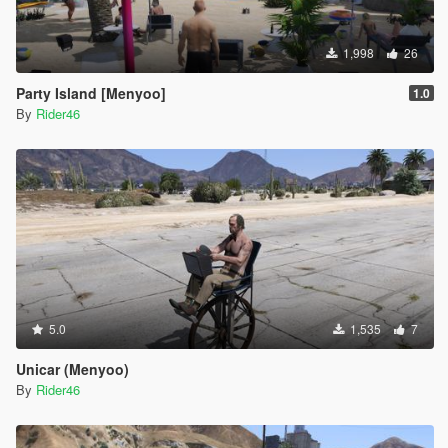
1,998
26
Party Island [Menyoo]
1.0
By
Rider46
5.0
1,535
7
Unicar (Menyoo)
By
Rider46