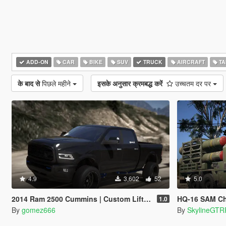
ADD-ON
CAR
BIKE
SUV
TRUCK
AIRCRAFT
TA
के बाद से
पिछले महीने
इसके अनुसार क्रमबद्ध करें
उच्चतम दर पर
4.9
3,602
52
5.0
2014 Ram 2500 Cummins | Custom Lifted | Add-On
HQ-16 SAM Ch
1.0
By
gomez666
By
SkylineGTR