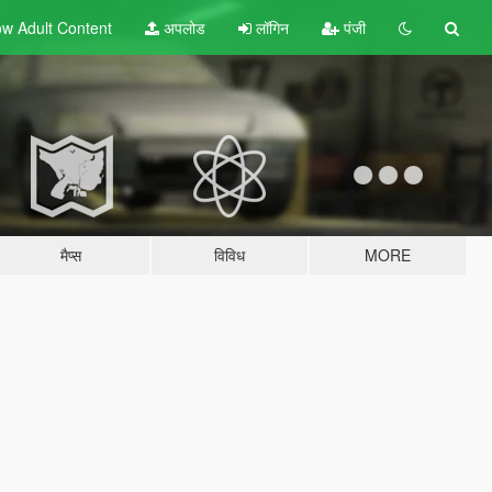
w Adult
Content
अपलोड
लॉगिन
पंजी
मैप्स
विविध
MORE