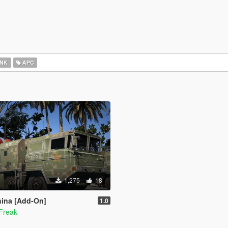
NK
APC
1,275
18
ina [Add-On]
1.0
Freak