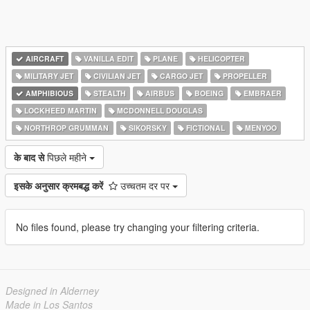
AIRCRAFT
VANILLA EDIT
PLANE
HELICOPTER
MILITARY JET
CIVILIAN JET
CARGO JET
PROPELLER
AMPHIBIOUS
STEALTH
AIRBUS
BOEING
EMBRAER
LOCKHEED MARTIN
MCDONNELL DOUGLAS
NORTHROP GRUMMAN
SIKORSKY
FICTIONAL
MENYOO
के बाद से
पिछले महीने
इसके अनुसार क्रमबद्ध करें
उच्चतम दर पर
No files found, please try changing your filtering criteria.
Designed in Alderney
Made in Los Santos