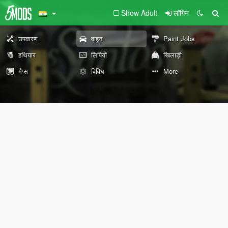
Show Adult
लॉगिन
उपकरण
वाहन
Paint Jobs
हथियार
लिपियों
खिलाड़ी
मैप्स
विविध
More