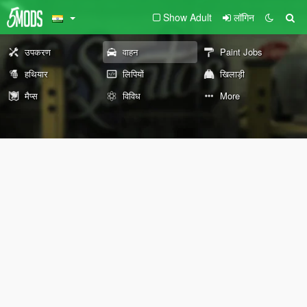
Show Adult
लॉगिन
उपकरण
वाहन
Paint Jobs
हथियार
लिपियों
खिलाड़ी
मैप्स
विविध
More