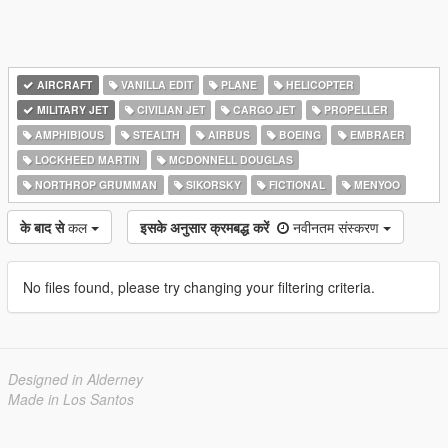
AIRCRAFT
VANILLA EDIT
PLANE
HELICOPTER
MILITARY JET
CIVILIAN JET
CARGO JET
PROPELLER
AMPHIBIOUS
STEALTH
AIRBUS
BOEING
EMBRAER
LOCKHEED MARTIN
MCDONNELL DOUGLAS
NORTHROP GRUMMAN
SIKORSKY
FICTIONAL
MENYOO
के बाद से
कल
इसके अनुसार क्रमबद्ध करें
नवीनतम संस्करण
No files found, please try changing your filtering criteria.
Designed in Alderney
Made in Los Santos