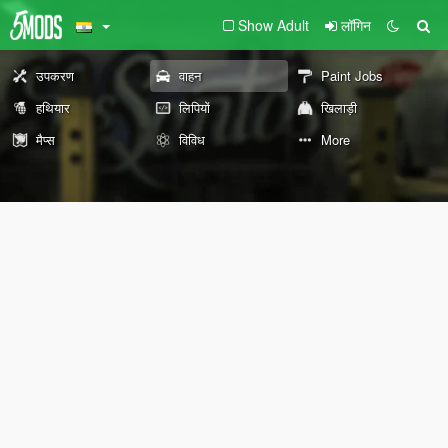
Show Adult
लॉगिन
उपकरण
वाहन
Paint Jobs
हथियार
लिपियों
खिलाड़ी
मैप्स
विविध
More