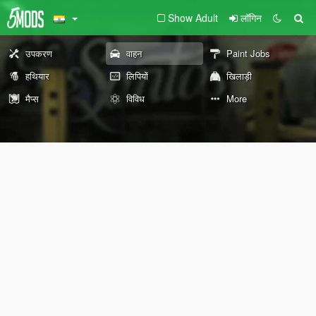
Show Adult
लॉगिन
उपकरण
वाहन
Paint Jobs
हथियार
लिपियों
खिलाड़ी
मैप्स
विविध
More