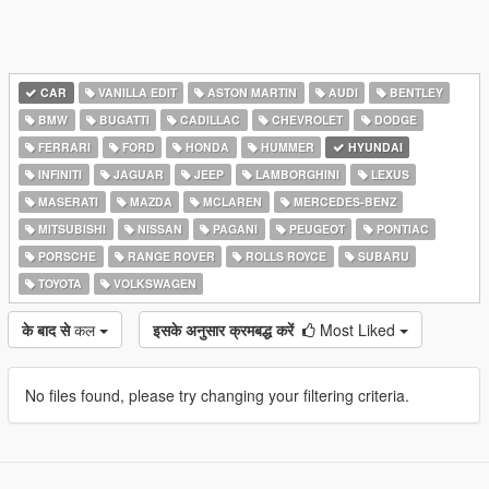
CAR
VANILLA EDIT
ASTON MARTIN
AUDI
BENTLEY
BMW
BUGATTI
CADILLAC
CHEVROLET
DODGE
FERRARI
FORD
HONDA
HUMMER
HYUNDAI
INFINITI
JAGUAR
JEEP
LAMBORGHINI
LEXUS
MASERATI
MAZDA
MCLAREN
MERCEDES-BENZ
MITSUBISHI
NISSAN
PAGANI
PEUGEOT
PONTIAC
PORSCHE
RANGE ROVER
ROLLS ROYCE
SUBARU
TOYOTA
VOLKSWAGEN
के बाद से
कल
इसके अनुसार क्रमबद्ध करें
Most Liked
No files found, please try changing your filtering criteria.