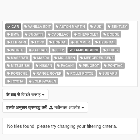
CAR
VANILLA EDIT
ASTON MARTIN
AUDI
BENTLEY
BMW
BUGATTI
CADILLAC
CHEVROLET
DODGE
FERRARI
FORD
HONDA
HUMMER
HYUNDAI
INFINITI
JAGUAR
JEEP
LAMBORGHINI
LEXUS
MASERATI
MAZDA
MCLAREN
MERCEDES-BENZ
MITSUBISHI
NISSAN
PAGANI
PEUGEOT
PONTIAC
PORSCHE
RANGE ROVER
ROLLS ROYCE
SUBARU
TOYOTA
VOLKSWAGEN
के बाद से
पिछले सप्ताह
इसके अनुसार क्रमबद्ध करें
नवीनतम अपलोड
No files found, please try changing your filtering criteria.