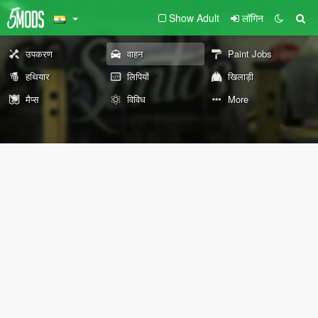
Show Adult
लॉगिन
उपकरण
वाहन
Paint Jobs
हथियार
लिपियों
खिलाड़ी
मैप्स
विविध
More