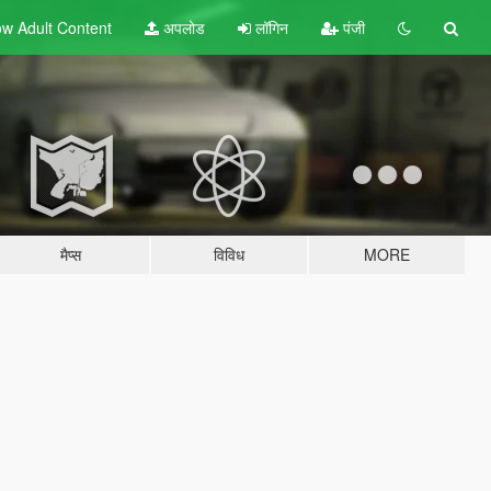
w Adult
Content
अपलोड
लॉगिन
पंजी
मैप्स
विविध
MORE