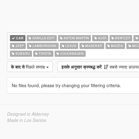
CAR
VANILLA EDIT
ASTON MARTIN
AUDI
BENTLEY
JEEP
LAMBORGHINI
LEXUS
MASERATI
MAZDA
MCL
SUBARU
TOYOTA
VOLKSWAGEN
के बाद से
पिछले सप्ताह
इसके अनुसार क्रमबद्ध करें
सबसे ज्यादा डाउन
No files found, please try changing your filtering criteria.
Designed in Alderney
Made in Los Santos