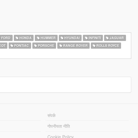
FORD
HONDA
HUMMER
HYUNDAI
INFINITI
JAGUAR
EOT
PONTIAC
PORSCHE
RANGE ROVER
ROLLS ROYCE
संपर्क
गोपनीयता नीति
Cookie Policy