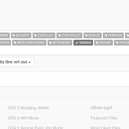
BMW
BUGATTI
CADILLAC
CHEVROLET
DODGE
FERRARI
AREN
MERCEDES-BENZ
MITSUBISHI
NISSAN
PAGANI
PEUG
लोड किया जाने वाला
GTA 5 Modding उपकरण
नवीनतम फ़ाइलें
GTA 5 वाहन Mods
Featured Files
GTA 5 Vehicle Paint Job Mods
Most Liked Files