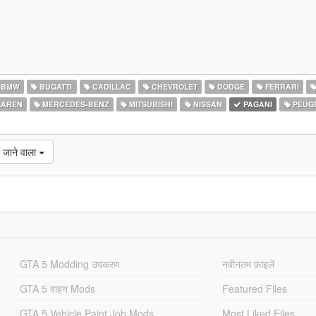
BMW
BUGATTI
CADILLAC
CHEVROLET
DODGE
FERRARI
AREN
MERCEDES-BENZ
MITSUBISHI
NISSAN
PAGANI
PEUG
 जाने वाला
GTA 5 Modding उपकरण
नवीनतम फ़ाइलें
GTA 5 वाहन Mods
Featured Files
GTA 5 Vehicle Paint Job Mods
Most Liked Files