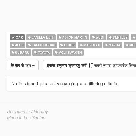
CAR
VANILLA EDIT
ASTON MARTIN
AUDI
BENTLEY
JEEP
LAMBORGHINI
LEXUS
MASERATI
MAZDA
MCL
SUBARU
TOYOTA
VOLKSWAGEN
के बाद से
कल
इसके अनुसार क्रमबद्ध करें
सबसे ज्यादा डाउनलोड किया
No files found, please try changing your filtering criteria.
Designed in Alderney
Made in Los Santos