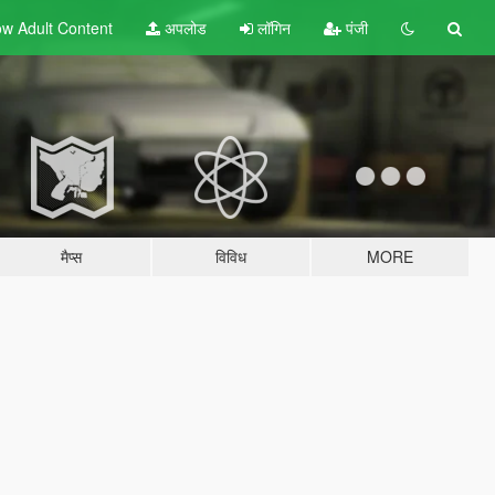
w Adult
Content
अपलोड
लॉगिन
पंजी
मैप्स
विविध
MORE