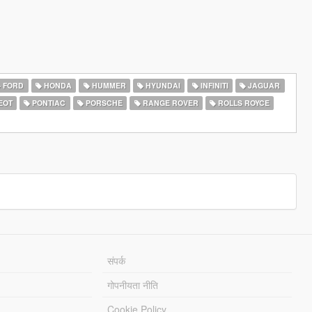
FORD
HONDA
HUMMER
HYUNDAI
INFINITI
JAGUAR
EOT
PONTIAC
PORSCHE
RANGE ROVER
ROLLS ROYCE
संपर्क
गोपनीयता नीति
Cookie Policy