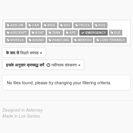
ADD-ON
CAR
BIKE
SUV
TRUCK
BUS
AIRCRAFT
BOAT
TANK
APC
EMERGENCY
ELS
WHEELS
SOUND
HANDLING
MENYOO
LORE FRIENDLY
के बाद से
पिछले सप्ताह
इसके अनुसार क्रमबद्ध करें
नवीनतम संस्करण
No files found, please try changing your filtering criteria.
Designed in Alderney
Made in Los Santos