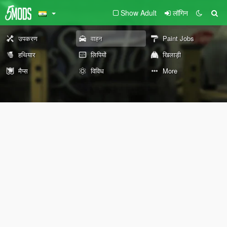
Show Adult
लॉगिन
उपकरण
वाहन
Paint Jobs
हथियार
लिपियों
खिलाड़ी
मैप्स
विविध
More