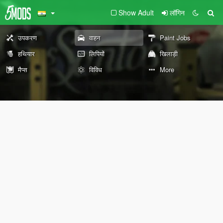
Show Adult
लॉगिन
उपकरण
वाहन
Paint Jobs
हथियार
लिपियों
खिलाड़ी
मैप्स
विविध
More