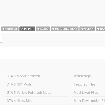
HUMMER
INFINITI
LEXUS
MERCEDES-BENZ
NISSAN
RAN
GTA 5 Modding उपकरण
नवीनतम फ़ाइलें
GTA 5 वाहन Mods
Featured Files
GTA 5 Vehicle Paint Job Mods
Most Liked Files
GTA 5 हथियार Mods
Most Downloaded Fi