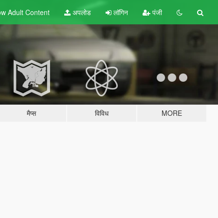
w Adult
Content
अपलोड
लॉगिन
पंजी
मैप्स
विविध
MORE