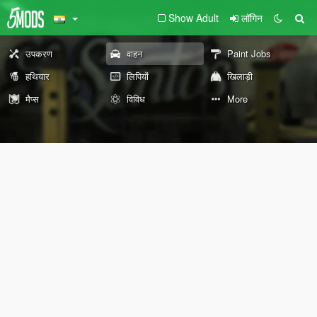
Show Adult
लॉगिन
उपकरण
वाहन
Paint Jobs
हथियार
लिपियों
खिलाड़ी
मैप्स
विविध
More