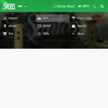
Show Adult
लॉगिन
उपकरण
वाहन
Paint Jobs
हथियार
लिपियों
खिलाड़ी
मैप्स
विविध
More