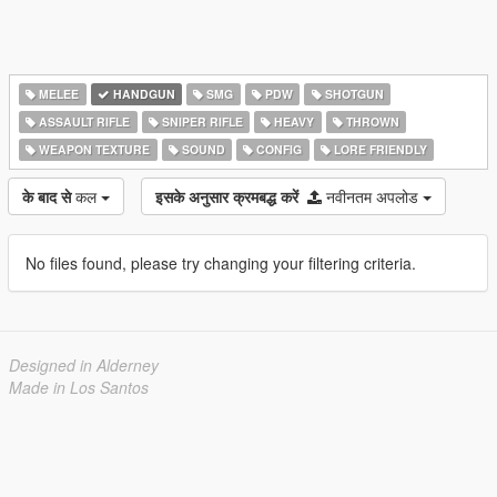
MELEE
HANDGUN
SMG
PDW
SHOTGUN
ASSAULT RIFLE
SNIPER RIFLE
HEAVY
THROWN
WEAPON TEXTURE
SOUND
CONFIG
LORE FRIENDLY
के बाद से
कल
इसके अनुसार क्रमबद्ध करें
नवीनतम अपलोड
No files found, please try changing your filtering criteria.
Designed in Alderney
Made in Los Santos