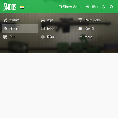
Show Adult
लॉगिन
उपकरण
वाहन
Paint Jobs
हथियार
लिपियों
खिलाड़ी
मैप्स
विविध
More