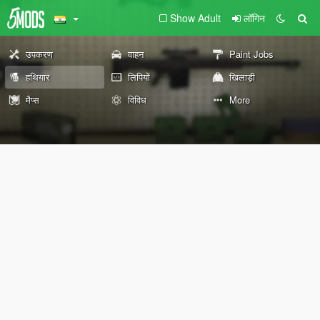
Show Adult
लॉगिन
उपकरण
वाहन
Paint Jobs
हथियार
लिपियों
खिलाड़ी
मैप्स
विविध
More