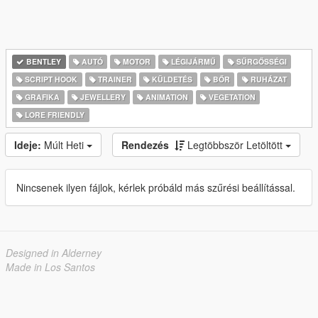
BENTLEY
AUTÓ
MOTOR
LÉGIJÁRMŰ
SŰRGŐSSÉGI
SCRIPT HOOK
TRAINER
KÜLDETÉS
BŐR
RUHÁZAT
GRAFIKA
JEWELLERY
ANIMATION
VEGETATION
LORE FRIENDLY
Ideje:
Múlt Heti
Rendezés
Legtöbbször Letöltött
Nincsenek ilyen fájlok, kérlek próbáld más szűrési beállítással.
Designed in Alderney
Made in Los Santos