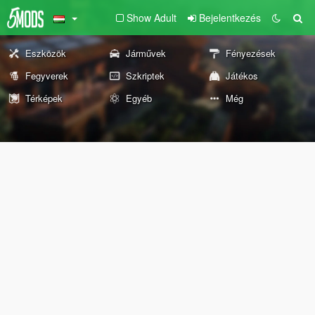
Show Adult
Bejelentkezés
Eszközök
Járművek
Fényezések
Fegyverek
Szkriptek
Játékos
Térképek
Egyéb
Még