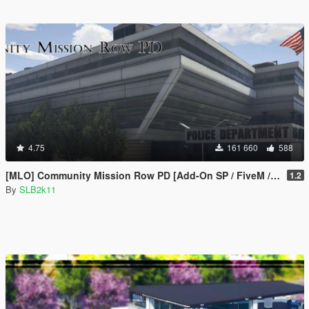
4.75
161 660
588
[MLO] Community Mission Row PD [Add-On SP / FiveM / RAGEMP]
1.2
By
SLB2k11