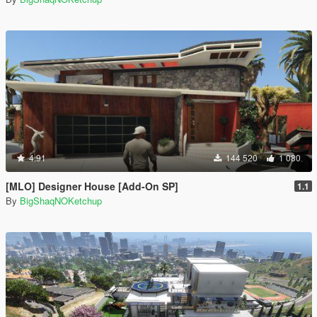
4.91
144 520
1 080
[MLO] Designer House [Add-On SP]
1.1
By
BigShaqNOKetchup