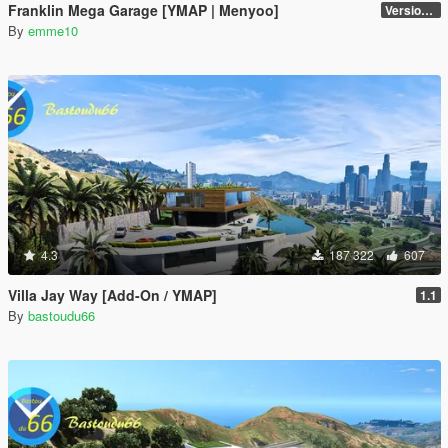
Franklin Mega Garage [YMAP | Menyoo]
Version 3
By
emme10
4.3
187 322
607
Villa Jay Way [Add-On / YMAP]
1.1
By
bastoudu66