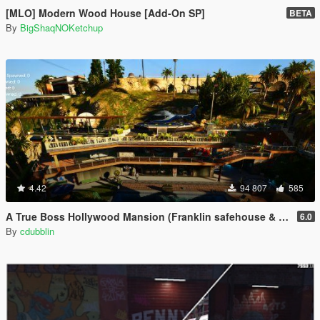
[MLO] Modern Wood House [Add-On SP]
BETA
By
BigShaqNOKetchup
4.42
94 807
585
A True Boss Hollywood Mansion (Franklin safehouse & Car Port)
6.0
By
cdubblin