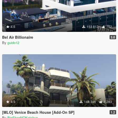
4.6
153 812
752
Bel Air Billionaire
3.0
By
guido12
4.9
148 346
1 283
[MLO] Venice Beach House [Add-On SP]
1.2
By
BigShaqNOKetchup