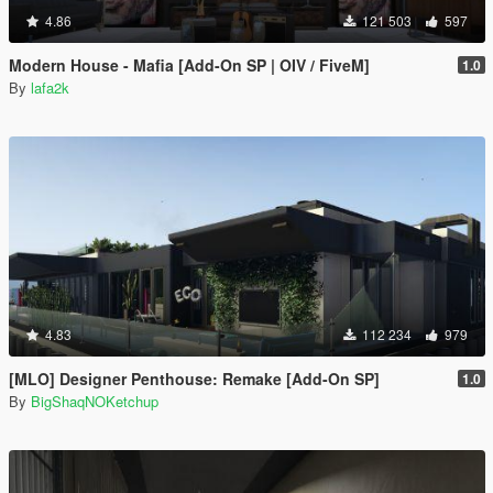
4.86
121 503
597
Modern House - Mafia [Add-On SP | OIV / FiveM]
1.0
By
lafa2k
4.83
112 234
979
[MLO] Designer Penthouse: Remake [Add-On SP]
1.0
By
BigShaqNOKetchup