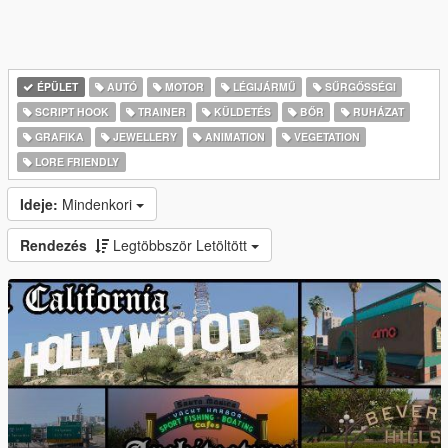
ÉPÜLET
AUTÓ
MOTOR
LÉGIJÁRMŰ
SŰRGŐSSÉGI
SCRIPT HOOK
TRAINER
KÜLDETÉS
BŐR
RUHÁZAT
GRAFIKA
JEWELLERY
ANIMATION
VEGETATION
LORE FRIENDLY
Ideje:
Mindenkori
Rendezés
Legtöbbször Letöltött