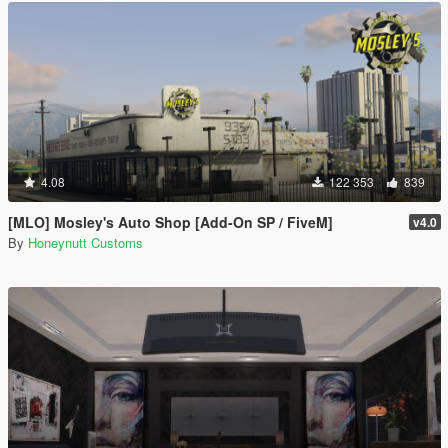
4.08
122 353
839
[MLO] Mosley's Auto Shop [Add-On SP / FiveM]
v4.0
By
Honeynutt Customs