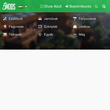
Show Adult
Bejelentkezés
Eszközök
Járművek
Fényezések
Fegyverek
Szkriptek
Játékos
Térképek
Egyéb
Még