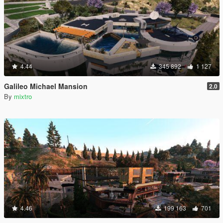
4.44
345 892
1 127
Galileo Michael Mansion
2.0
By
mixtro
4.46
199 163
701