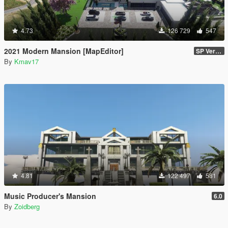
4.73
126 729
547
2021 Modern Mansion [MapEditor]
SP Version
By
Kmav17
4.81
122 497
581
Music Producer's Mansion
6.0
By
Zoidberg