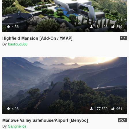
4.56
181 198
819
Highfield Mansion [Add-On / YMAP]
1.1
By
bastoudu66
4.28
177 539
961
Marlowe Valley Safehouse/Airport [Menyoo]
v5.1
By
Sanghelios