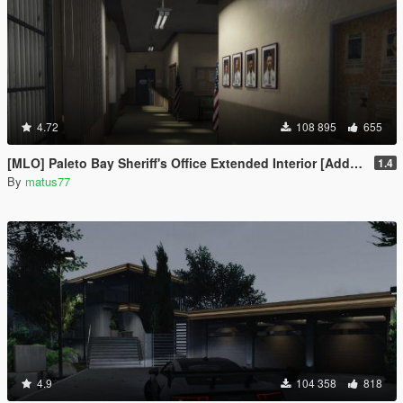
4.72
108 895
655
[MLO] Paleto Bay Sheriff's Office Extended Interior [Add-On SP / FiveM]
1.4
By
matus77
4.9
104 358
818