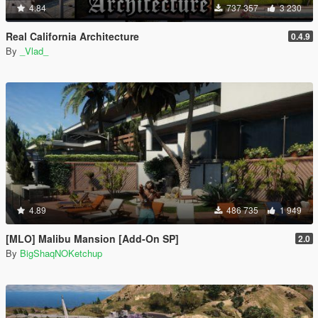
4.84
737 357
3 230
Real California Architecture
0.4.9
By
_Vlad_
4.89
486 735
1 949
[MLO] Malibu Mansion [Add-On SP]
2.0
By
BigShaqNOKetchup