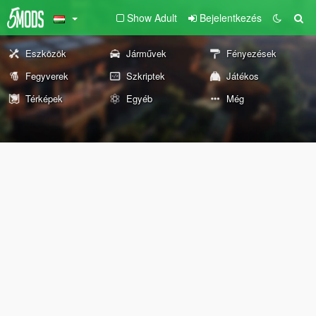
Show Adult
Bejelentkezés
Eszközök
Járművek
Fényezések
Fegyverek
Szkriptek
Játékos
Térképek
Egyéb
Még