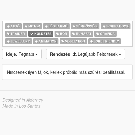
AUTÓ
MOTOR
LÉGIJÁRMŰ
SŰRGŐSSÉGI
SCRIPT HOOK
TRAINER
KÜLDETÉS
BŐR
RUHÁZAT
GRAFIKA
JEWELLERY
ANIMATION
VEGETATION
LORE FRIENDLY
Ideje:
Tegnapi
Rendezés
Legújabb Feltöltések
Nincsenek ilyen fájlok, kérlek próbáld más szűrési beállítással.
Designed in Alderney
Made in Los Santos