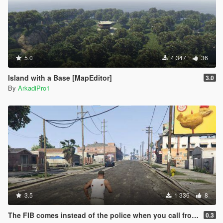
5.0
4 347
36
Island with a Base [MapEditor]
3.0
By
ArkadiPro1
3.5
1 336
8
The FIB comes instead of the police when you call from your phone.
0.3