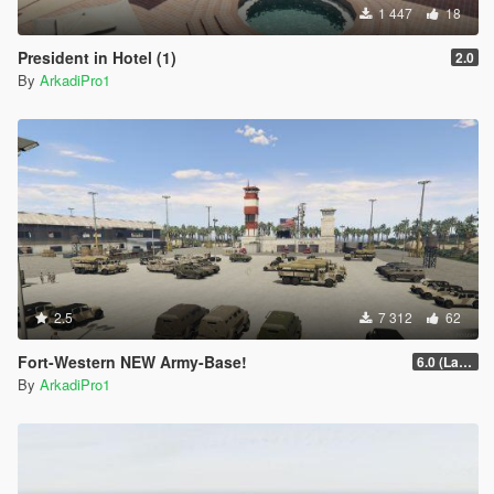
1 447
18
President in Hotel (1)
2.0
By
ArkadiPro1
2.5
7 312
62
Fort-Western NEW Army-Base!
6.0 (Latest Version)
By
ArkadiPro1