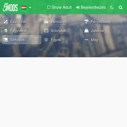
Show Adult
Bejelentkezés
Eszközök
Járművek
Fényezések
Fegyverek
Szkriptek
Játékos
Térképek
Egyéb
Még