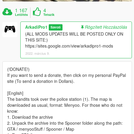
1 167
4
Letöltés
Tetszik
ArkadiPro1
Rögzített Hozzászólás
Szerző
(ALL MODS UPDATES WILL BE POSTED ONLY ON
THIS SITE:)
https://sites.google.com/view/arkadipro1-mods
2022. március 9.
(!DONATE!)
If you want to send a donate, then click on my personal PayPal
site (To send a donation in Dollars).
[English]
The bandits took over the police station (1). The map is
downloaded as usual, format: Menyoo. For those who do not
know:
1. Download the archive
2. Unpack the archive into the Spooner folder along the path:
GTA / menyooStuff / Spooner / Map