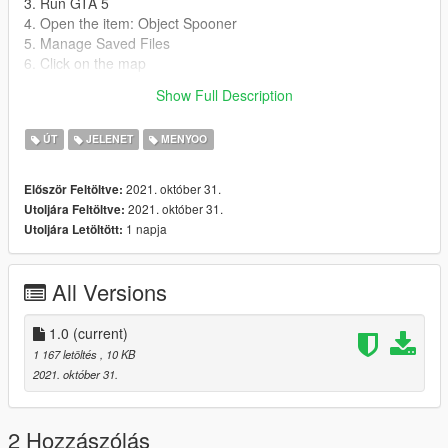
3. Run GTA 5
4. Open the item: Object Spooner
5. Manage Saved Files
6. Click on the map
7. Go down one line below, and press Load Placements
Show Full Description
8. Play!
ÚT
JELENET
MENYOO
2021. október 31.
Először Feltöltve:
2021. október 31.
Utoljára Feltöltve:
1 napja
Utoljára Letöltött:
All Versions
1.0
(current)
1 167 letöltés
, 10 KB
2021. október 31.
2 Hozzászólás