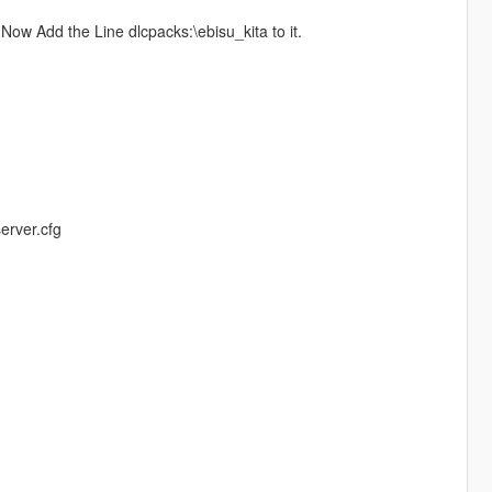
. Now Add the Line dlcpacks:\ebisu_kita to it.
server.cfg