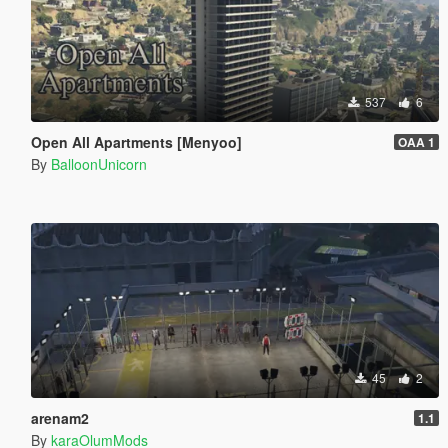
537
6
Open All Apartments [Menyoo]
OAA 1
By
BalloonUnicorn
45
2
arenam2
1.1
By
karaOlumMods