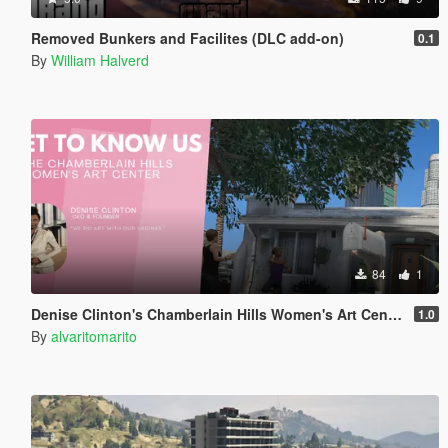
Removed Bunkers and Facilites (DLC add-on)
0.1
By
William Halverd
84
1
Denise Clinton's Chamberlain Hills Women's Art Center
1.0
By
alvaritomarito