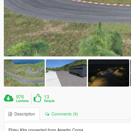
976
13
Letöltés
Tetszik
Description
Comments (9)
Ebisu Kita converted from Assetto Corsa.