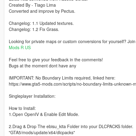
Created By - Tiago Lima
Converted and improve by Pectus.
Changelog: 1.1 Updated textures.
Changelog: 1.2 Fix Grass.
Looking for private maps or custom conversions for yourself? Joi
Mods R US
Feel free to give your feedback in the comments!
Bugs at the moment dont have any
IMPORTANT: No Boundary Limits required, linked here:
https://www.gta5-mods.com/scripts/no-boundary-limits-unknown-
Singleplayer Installation:
How to Install:
1.Open OpenIV & Enable Edit Mode.
2.Drag & Drop The ebisu_kita Folder into your DLCPACKS folder.
"GTA5/mods/update/x64/dlcpacks"