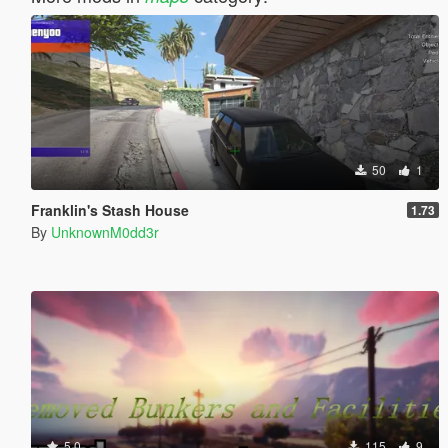
50
1
Franklin's Stash House
1.73
By
UnknownM0dd3r
5.0
115
9