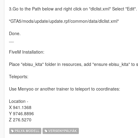
3.Go to the Path below and right click on "dlclist.xml" Select "Edit"
"GTA5/mods/update/update.rpf/common/data/dlclist.xml"
Done.
__
FiveM Installation:
Place "ebisu_kita" folder in resources, add "ensure ebisu_kita" to 
Teleports:
Use Menyoo or another trainer to teleport to coordinates:
Location -
X 941.1368
Y 9746.8896
Z 276.5270
PÁLYA MODELL
VERSENYPÁLYÁK