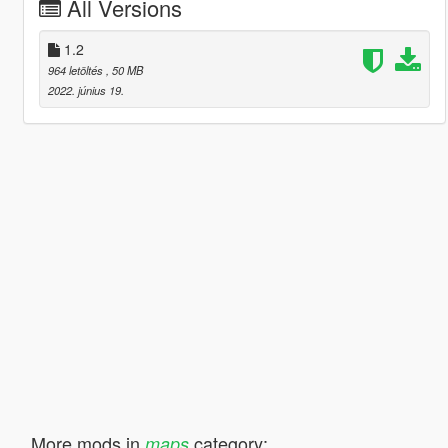
All Versions
1.2
964 letöltés
, 50 MB
2022. június 19.
More mods in
category:
maps