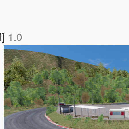
M]
1.0