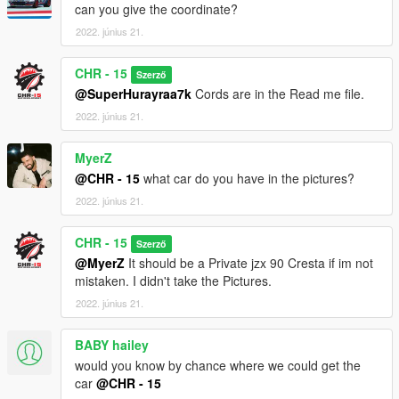
can you give the coordinate?
2022. június 21.
CHR - 15
Szerző
@SuperHurayraa7k
Cords are in the Read me file.
2022. június 21.
MyerZ
@CHR - 15
what car do you have in the pictures?
2022. június 21.
CHR - 15
Szerző
@MyerZ
It should be a Private jzx 90 Cresta if im not
mistaken. I didn't take the Pictures.
2022. június 21.
BABY hailey
would you know by chance where we could get the
car
@CHR - 15