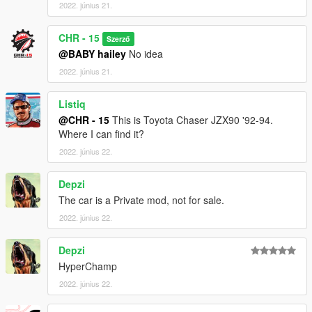
2022. június 21.
CHR - 15
Szerző
@BABY hailey
No idea
2022. június 21.
Listiq
@CHR - 15
This is Toyota Chaser JZX90 '92-94.
Where I can find it?
2022. június 22.
Depzi
The car is a Private mod, not for sale.
2022. június 22.
Depzi
HyperChamp
2022. június 22.