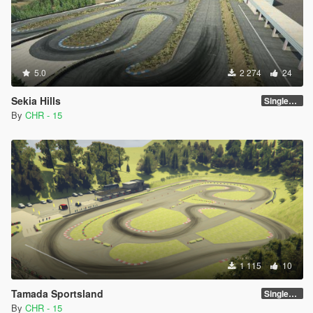
5.0
2 274
24
Sekia Hills
SinglePlayer [Addon] 1.0
By
CHR - 15
1 115
10
Tamada Sportsland
SinglePlayer [Addon] 1.0 (current)
By
CHR - 15