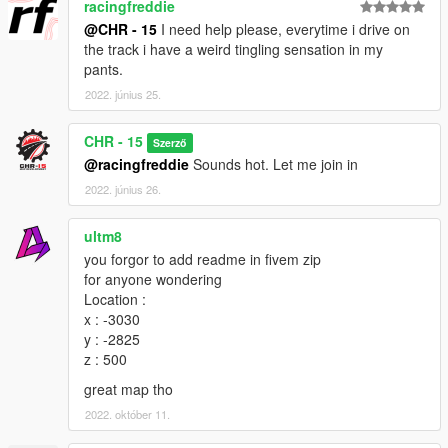
racingfreddie
@CHR - 15
I need help please, everytime i drive on
the track i have a weird tingling sensation in my
pants.
2022. június 25.
CHR - 15
Szerző
@racingfreddie
Sounds hot. Let me join in
2022. június 26.
ultm8
you forgor to add readme in fivem zip
for anyone wondering
Location :
x : -3030
y : -2825
z : 500
great map tho
2022. október 11.