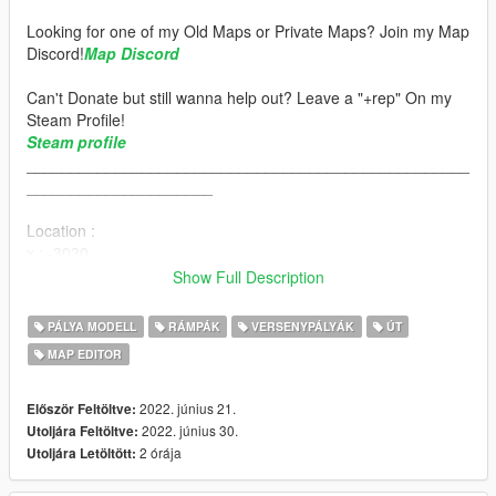
Looking for one of my Old Maps or Private Maps? Join my Map
Discord!
Map Discord
Can't Donate but still wanna help out? Leave a "+rep" On my
Steam Profile!
Steam profile
__________________________________________________
_____________________
Location :
x : -3030
y : -2825
Show Full Description
z : 500
__________________________________________________
PÁLYA MODELL
RÁMPÁK
VERSENYPÁLYÁK
ÚT
_____________________
MAP EDITOR
Installation:
2022. június 21.
Először Feltöltve:
How to Install:
2022. június 30.
Utoljára Feltöltve:
1.Open OpenIV & Enable Edit Mode.
2 órája
Utoljára Letöltött: