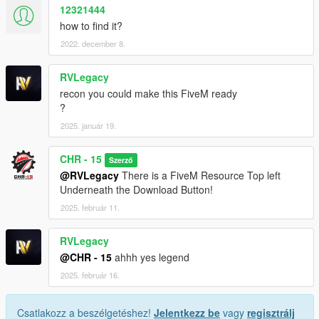
12321444
how to find it?
2022. december 8.
RVLegacy
recon you could make this FiveM ready
?
2025. január 19.
CHR - 15
Szerző
@RVLegacy
There is a FiveM Resource Top left
Underneath the Download Button!
2025. február 11.
RVLegacy
@CHR - 15
ahhh yes legend
2025. február 16.
Csatlakozz a beszélgetéshez!
Jelentkezz be
vagy
regisztrálj