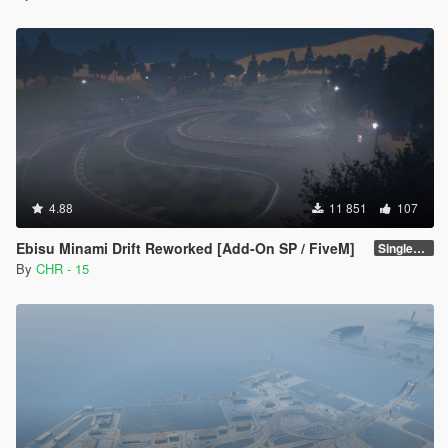
4.88
11 851
107
Ebisu Minami Drift Reworked [Add-On SP / FiveM]
SinglePlayer [Addon] 1.2
By
CHR - 15