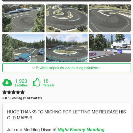
További képek és videók megtekintése
1 923
18
Letöltés
Tetszik
5.0 / 5 csillag (2 szavazat)
HUGE THANKS TO MICHNO FOR LETTING ME RELEASE HIS
OLD MAPS!!!
Join our Modding Discord!
Night Factory Modding