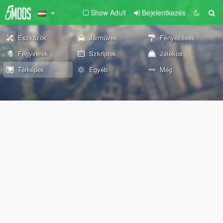
Show Adult
Bejelentkezés
Eszközök
Járművek
Fényezések
Fegyverek
Szkriptek
Játékos
Térképek
Egyéb
Még