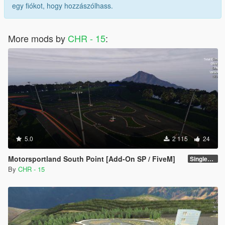
egy fiókot, hogy hozzászólhass.
More mods by
CHR - 15
:
5.0
2 115
24
Motorsportland South Point [Add-On SP / FiveM]
SinglePlayer [Addon] 1.0
By
CHR - 15