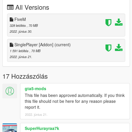
2.Drag & Drop The minami_mi Folder into your DLCPACKS
All Versions
folder.
"GTA5/mods/update/x64/dlcpacks"
FiveM
3.Go to the Path below and right click on "dlclist.xml" Select
328 letöltés
, 70 MB
"Edit". Now Add the Line dlcpacks:/minami_mi/ to it.
2022. június 30.
"GTA5/mods/update/update.rpf/common/data/dlclist.xml"
SinglePlayer [Addon]
(current)
1 591 letöltés
, 70 MB
Done.
2022. június 21.
__________________________________________________
______________________
17 Hozzászólás
Credits:
Map Convert : Michno
Video : Michno
gta5-mods
Textures : Michno
This file has been approved automatically. If you think
Fixing small stuff : CHR-15
this file should not be here for any reason please
Pictures : Admin Depzi
report it.
2022. június 21.
SuperHurayraa7k