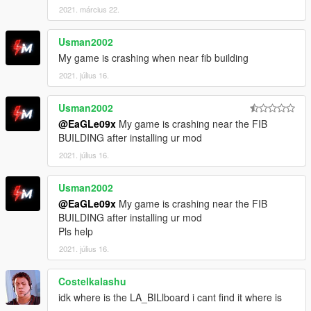
2021. március 22.
Usman2002
My game is crashing when near fib building
2021. július 16.
Usman2002
@EaGLe09x
My game is crashing near the FIB
BUILDING after installing ur mod
2021. július 16.
Usman2002
@EaGLe09x
My game is crashing near the FIB
BUILDING after installing ur mod
Pls help
2021. július 16.
Costelkalashu
idk where is the LA_BILlboard i cant find it where is