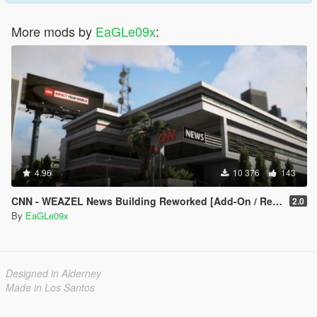
More mods by
EaGLe09x
:
4.96
10 376
143
CNN - WEAZEL News Building Reworked [Add-On / Replace]
2.0
By
EaGLe09x
Designed in Alderney
Made in Los Santos