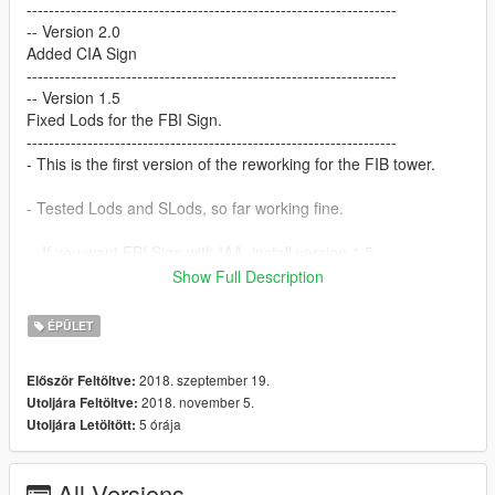
-------------------------------------------------------------------
-- Version 2.0
Added CIA Sign
-------------------------------------------------------------------
-- Version 1.5
Fixed Lods for the FBI Sign.
-------------------------------------------------------------------
- This is the first version of the reworking for the FIB tower.
- Tested Lods and SLods, so far working fine.
-- If you want FBI Sign with IAA, install version 1.5
-- If you want FBI Sign with CIA, install version 2.0
Show Full Description
- If you have any suggestions for the tower or the lights color,
ÉPÜLET
Post it !
- It may contains some bugs,please notify me in the comments.
2018. szeptember 19.
Először Feltöltve:
2018. november 5.
Utoljára Feltöltve:
Follow the installation instructions in the Readme.
5 órája
Utoljára Letöltött:
-- Do Not share this mod on any website.
-- Do Not modify this mod and share it without my permission.
All Versions