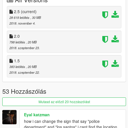
-EaGLe09x
2.5
(current)
28 619 letöltés
, 30 MB
2018. november 4.
2.0
798 letöltés
, 20 MB
2018. szeptember 23.
1.5
383 letöltés
, 20 MB
2018. szeptember 22.
53 Hozzászólás
Mutasd az előző 20 hozzászólást
Eyal katzman
how i can change the sign that say "police
department" and "los santos" i cant find the location