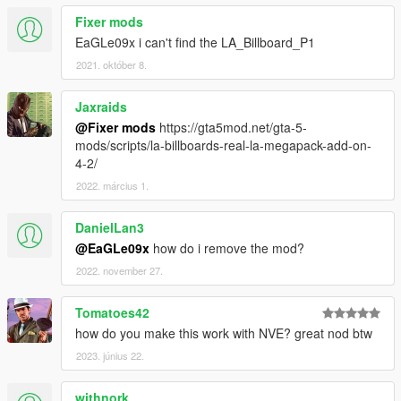
Fixer mods
EaGLe09x i can't find the LA_Billboard_P1
2021. október 8.
Jaxraids
@Fixer mods
https://gta5mod.net/gta-5-
mods/scripts/la-billboards-real-la-megapack-add-on-
4-2/
2022. március 1.
DanielLan3
@EaGLe09x
how do i remove the mod?
2022. november 27.
Tomatoes42
how do you make this work with NVE? great nod btw
2023. június 22.
withnork