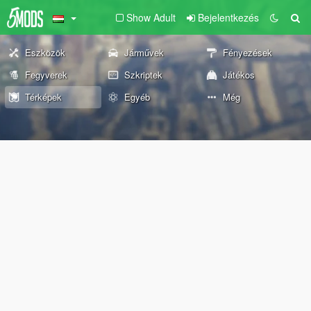
Show Adult
Bejelentkezés
Eszközök
Járművek
Fényezések
Fegyverek
Szkriptek
Játékos
Térképek
Egyéb
Még