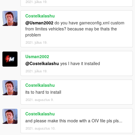
2021. július 19.
Costelkalashu
@Usman2002
do you have gameconfig.xml custom
from limites vehicles? because may be thats the
problem
2021. július 19.
Usman2002
@Costelkalashu
yes I have it installed
2021. július 19.
Costelkalashu
its to hard to install
2021. augusztus 9.
Costelkalashu
and please make this mode with a OIV file pls pls...
2021. augusztus 10.