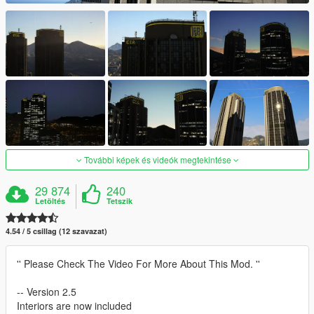
További képek és videók megtekintése
29 874
240
Letöltés
Tetszik
4.54 / 5 csillag (12 szavazat)
'' Please Check The Video For More About This Mod. ''
-- Version 2.5
Interiors are now included