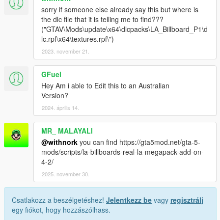
sorry if someone else already say this but where is
the dlc file that it is telling me to find???
("GTAV\Mods\update\x64\dlcpacks\LA_Billboard_P1\d
lc.rpf\x64\textures.rpf\")
2023. november 21.
GFuel
Hey Am i able to Edit this to an Australian
Version?
2024. április 14.
MR_ MALAYALI
@withnork
you can find https://gta5mod.net/gta-5-
mods/scripts/la-billboards-real-la-megapack-add-on-
4-2/
2025. november 30.
Csatlakozz a beszélgetéshez!
Jelentkezz be
vagy
regisztrálj
egy fiókot, hogy hozzászólhass.