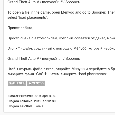
Grand Theft Auto V / menyooStuff / Spooner/
To open a file in the game, open Menyoo and go to Spooner. Then 
select "load placements".
-----------------------------------------------------------------------------------
Привет ребята,
Просто сцена с автомобилем, который лопается от денег, може
Это .xml-файл, созданный с помощью Menyoo, который необхо
Grand Theft Auto V / menyooStuff / Spooner/
Чтобы открыть файл в игре, откройте Menyoo и перейдите в Spo
выберите файл "CASH". Затем выберите "load placements".
JELENET
MENYOO
2019. április 30.
Először Feltöltve:
2019. április 30.
Utoljára Feltöltve:
6 órája
Utoljára Letöltött: