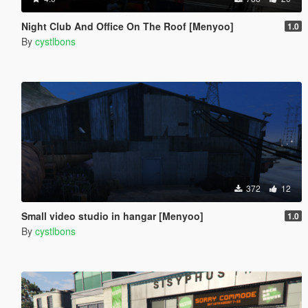
Night Club And Office On The Roof [Menyoo]
1.0
By
cystlbons
372
12
Small video studio in hangar [Menyoo]
1.0
By
cystlbons