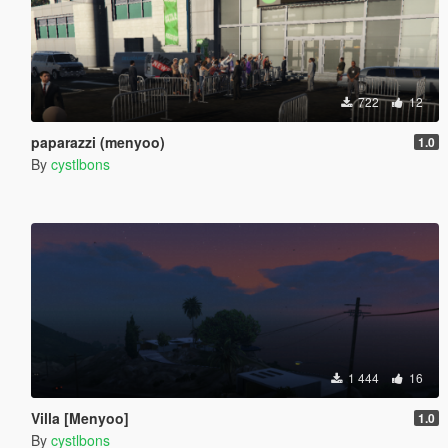
722
12
paparazzi (menyoo)
1.0
By
cystlbons
1 444
16
Villa [Menyoo]
1.0
By
cystlbons