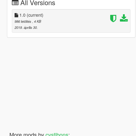
All Versions
1.0
(current)
986 letöltés
, 4 KB
2019. április 30.
More mods by
cystlbons
: