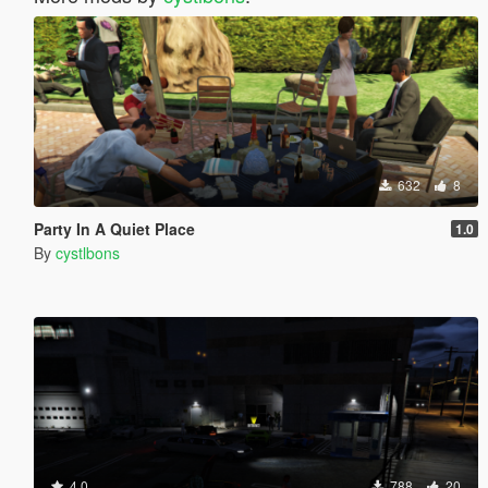
632
8
Party In A Quiet Place
1.0
By
cystlbons
4.0
788
20