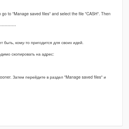
go to "Manage saved files" and select the file "CASH". Then
------------
т быть, кому-то пригодится для своих идей.
димо скопировать на адрес:
oner. Затем перейдите в раздел "Manage saved files" и