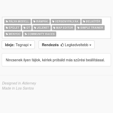
PÁLYA MODELL
RÁMPÁK
VERSENYPÁLYÁK
BELSŐTÉR
ÉPÜLET
ÚT
JELENET
MAP EDITOR
SIMPLE TRAINER
MENYOO
COMMUNITY RACES
Ideje:
Tegnapi
Rendezés
Legkedveltebb
Nincsenek ilyen fájlok, kérlek próbáld más szűrési beállítással.
Designed in Alderney
Made in Los Santos