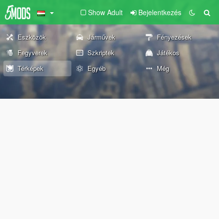
Show Adult
Bejelentkezés
Eszközök
Járművek
Fényezések
Fegyverek
Szkriptek
Játékos
Térképek
Egyéb
Még