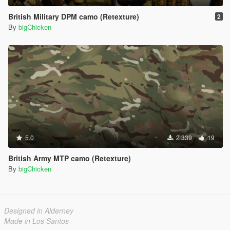
British Military DPM camo (Retexture)
2
By
bigChicken
5.0
2 339
19
British Army MTP camo (Retexture)
By
bigChicken
Designed in Alderney
Made in Los Santos