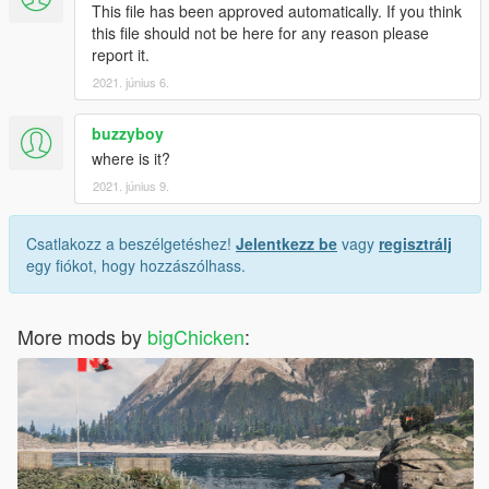
This file has been approved automatically. If you think
this file should not be here for any reason please
report it.
2021. június 6.
buzzyboy
where is it?
2021. június 9.
Csatlakozz a beszélgetéshez!
Jelentkezz be
vagy
regisztrálj
egy fiókot, hogy hozzászólhass.
More mods by
bigChicken
: