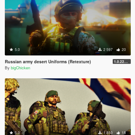
5.0
2 597
20
Russian army desert Uniforms (Retexture)
1.0.2215.0
By
bigChicken
5.0
1 850
18