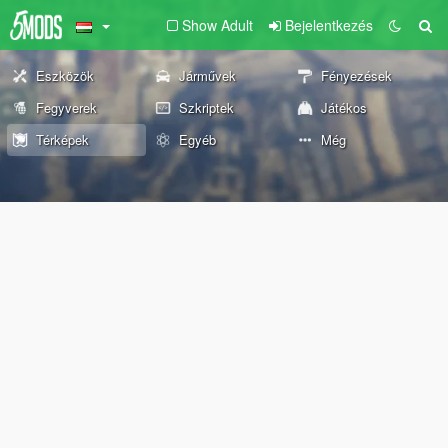
Show Adult
Bejelentkezés
Eszközök
Járművek
Fényezések
Fegyverek
Szkriptek
Játékos
Térképek
Egyéb
Még