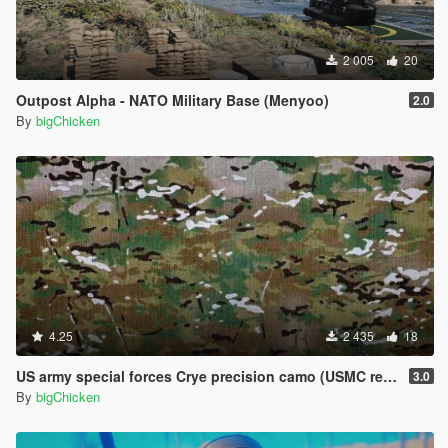
2 005
20
Outpost Alpha - NATO Military Base (Menyoo)
2.0
By
bigChicken
4.25
2 435
18
US army special forces Crye precision camo (USMC retexture)
3.0
By
bigChicken