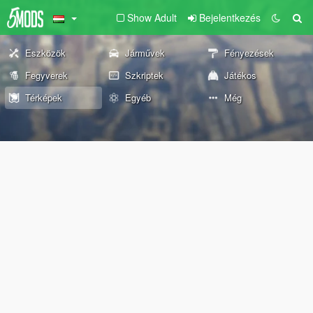
Show Adult
Bejelentkezés
Eszközök
Járművek
Fényezések
Fegyverek
Szkriptek
Játékos
Térképek
Egyéb
Még