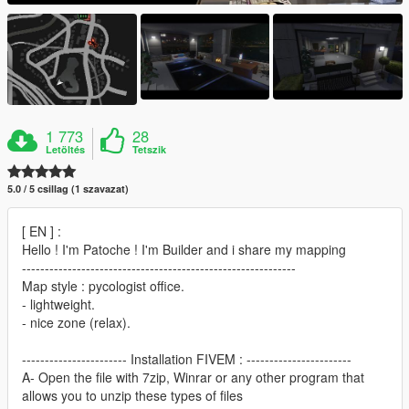
1 773
28
Letöltés
Tetszik
5.0 / 5 csillag (1 szavazat)
[ EN ] :
Hello ! I'm Patoche ! I'm Builder and i share my mapping
------------------------------------------------------------
Map style : pycologist office.
- lightweight.
- nice zone (relax).
----------------------- Installation FIVEM : -----------------------
A- Open the file with 7zip, Winrar or any other program that
allows you to unzip these types of files