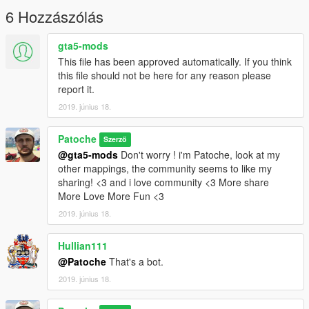
6 Hozzászólás
gta5-mods
This file has been approved automatically. If you think
this file should not be here for any reason please
report it.
2019. június 18.
Patoche
Szerző
@gta5-mods
Don't worry ! i'm Patoche, look at my
other mappings, the community seems to like my
sharing! <3 and i love community <3 More share
More Love More Fun <3
2019. június 18.
Hullian111
@Patoche
That's a bot.
2019. június 18.