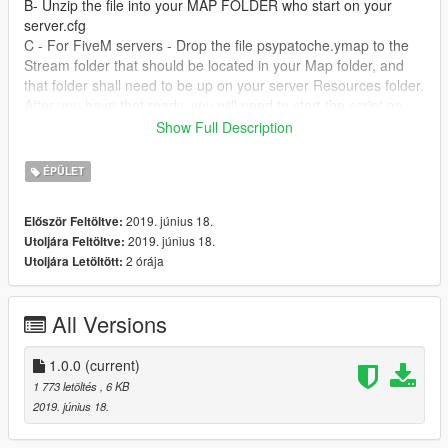
B- Unzip the file into your MAP FOLDER who start on your
server.cfg
C - For FiveM servers - Drop the file psypatoche.ymap to the
Stream folder that should be located in your Map folder, and
that folder shall need to be up on your server Resources folder.
After you have that ready, you will need to start the script on
your Server.cfg (The name of the script will be the name you
Show Full Description
have put the maps on... For example : start Map2)
ÉPÜLET
----------------------- Installation SINGLEPLAYER : ------------------
-----
2019. június 18.
Először Feltöltve:
2019. június 18.
Utoljára Feltöltve:
A - Extract the YMAP from the folder and set it on your desktop
2 órája
Utoljára Letöltött:
B - Open OpenIV, install it if you dont have it already
C - [Make sure you go into edit mode!!]
D - Click update> x64> dlcpacks> custom_maps>dlc.rpf> x64>
All Versions
levels> gta5> citye> maps> custom_maps.rpf
E - Then take the YMAP and drag & drop it into OpenIV then its
in!
1.0.0
(current)
1 773 letöltés
, 6 KB
Don't hesitate to follow me on Youtube for don't miss new vidéo
2019. június 18.
of my futur build