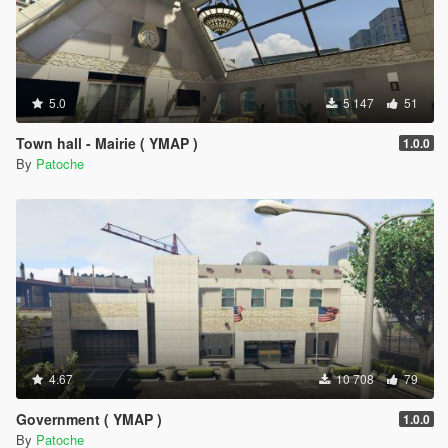
5.0
5 147
51
Town hall - Mairie ( YMAP )
1.0.0
By
Patoche
4.67
10 708
79
Government ( YMAP )
1.0.0
By
Patoche