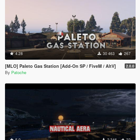
4.28
30 463
267
[MLO] Paleto Gas Station [Add-On SP / FiveM / AltV]
2.0.0
By
Patoche
5.0
2 346
22