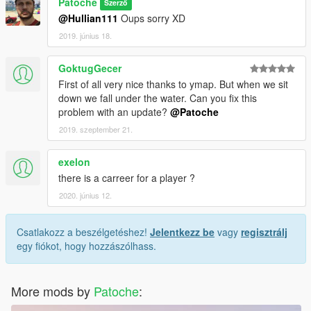
Patoche
Szerző
@Hullian111
Oups sorry XD
2019. június 18.
GoktugGecer
First of all very nice thanks to ymap. But when we sit
down we fall under the water. Can you fix this
problem with an update?
@Patoche
2019. szeptember 21.
exelon
there is a carreer for a player ?
2020. június 12.
Csatlakozz a beszélgetéshez!
Jelentkezz be
vagy
regisztrálj
egy fiókot, hogy hozzászólhass.
More mods by
Patoche
: