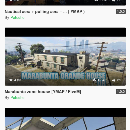
Nautical aera + pulling aera + ... ( YMAP )
1.0.0
By
Patoche
4.83
12 409
89
Marabunta zone house [YMAP / FiveM]
1.0.0
By
Patoche