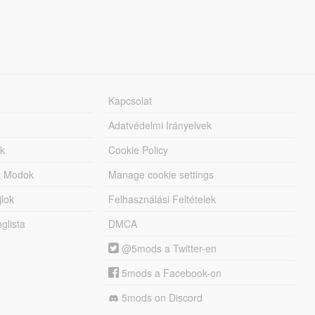
Kapcsolat
Adatvédelmi Irányelvek
k
Cookie Policy
tt Modok
Manage cookie settings
jlok
Felhasználási Feltételek
lista
DMCA
@5mods a Twitter-en
5mods a Facebook-on
5mods on Discord