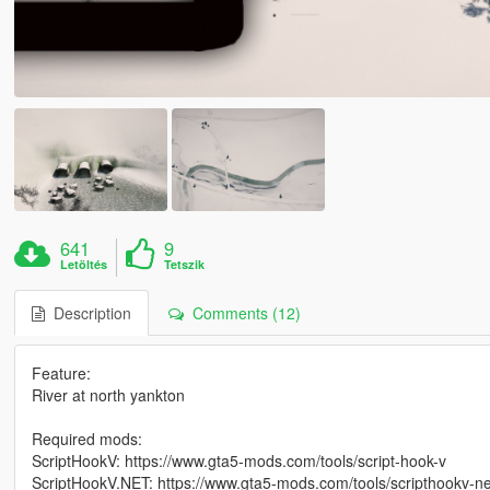
641
9
Letöltés
Tetszik
Description
Comments (12)
Feature:
River at north yankton
Required mods:
ScriptHookV: https://www.gta5-mods.com/tools/script-hook-v
ScriptHookV.NET: https://www.gta5-mods.com/tools/scripthookv-ne