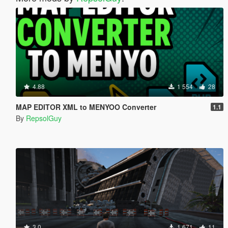
4.88
1 554
28
MAP EDITOR XML to MENYOO Converter
1.1
By
RepsolGuy
3.0
1 671
11