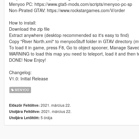
Menyoo PC: https://www.gta5-mods.com/scripts/menyoo-pc-sp
Non-Pirated GTAV: https://www.rockstargames.com/V/order
How to install:
Download the zip file
Extract anywhere (desktop recommended so it's easy to find)
Copy "River North.xml" to menyooStuff folder in GTAV directory (
To load it in game, press F8, Go to object spooner, Manage Saved
WARNING to load this map you need to teleport, load it and then t
DONE! Now Enjoy!
Changelog:
V1.0: Initial Release
MENYOO
2021. március 22.
Először Feltöltve:
2021. március 22.
Utoljára Feltöltve:
5 órája
Utoljára Letöltött: