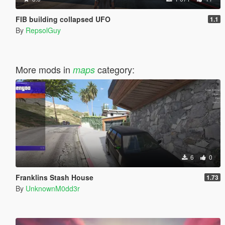
FIB building collapsed UFO
1.1
By
RepsolGuy
More mods in
category:
maps
6
0
Franklins Stash House
1.73
By
UnknownM0dd3r