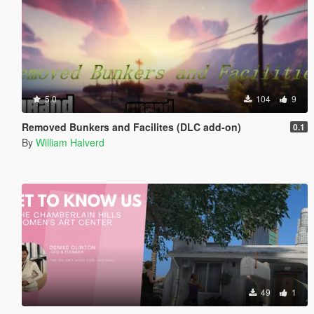
5.0
104
9
Removed Bunkers and Facilites (DLC add-on)
0.1
By
William Halverd
49
1