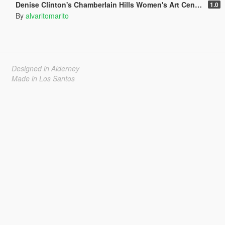
Denise Clinton's Chamberlain Hills Women's Art Center
1.0
By
alvaritomarito
Designed in Alderney
Made in Los Santos