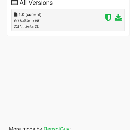
All Versions
1.0
(current)
641 letöltés
, 1 KB
2021. március 22.
More mods by
RepsolGuy
: