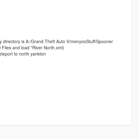
my directory is A:/Grand Theft Auto V/menyooStuff/Spooner
 Files and load "River North.xml)
eleport to north yankton