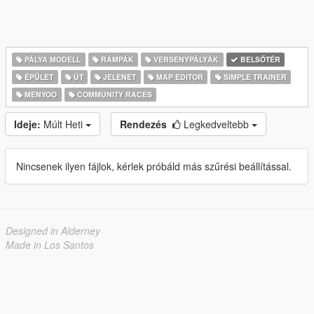
PÁLYA MODELL
RÁMPÁK
VERSENYPÁLYÁK
BELSŐTÉR
ÉPÜLET
ÚT
JELENET
MAP EDITOR
SIMPLE TRAINER
MENYOO
COMMUNITY RACES
Ideje:
Múlt Heti
Rendezés
Legkedveltebb
Nincsenek ilyen fájlok, kérlek próbáld más szűrési beállítással.
Designed in Alderney
Made in Los Santos