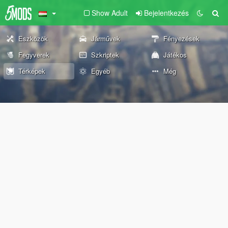
Show Adult
Bejelentkezés
Eszközök
Járművek
Fényezések
Fegyverek
Szkriptek
Játékos
Térképek
Egyéb
Még