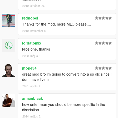
2019. október 29.
rednobel
Thanks for the mod, more MLO please....
2019. november 8.
lordatomix
Nice one, thanks
2020. május 3.
jhope34
great mod bro im going to convert into a sp dlc since i
dont have fivem
2021. április 1.
armanblack
how enter man you should be more specific in the
discription
2024. május 6.