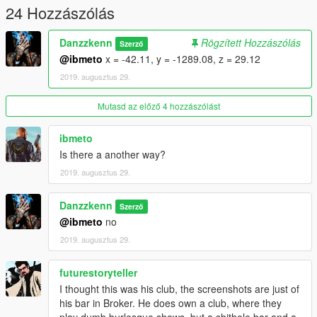
24 Hozzászólás
Danzzkenn
Rögzített Hozzászólás
Szerző
@ibmeto
x = -42.11, y = -1289.08, z = 29.12
2019. augusztus 29.
Mutasd az előző 4 hozzászólást
ibmeto
Is there a another way?
2019. augusztus 29.
Danzzkenn
Szerző
@ibmeto
no
2019. augusztus 29.
futurestoryteller
I thought this was his club, the screenshots are just of
his bar in Broker. He does own a club, where they
play dumb burlesque shows, but a shithole bar and a