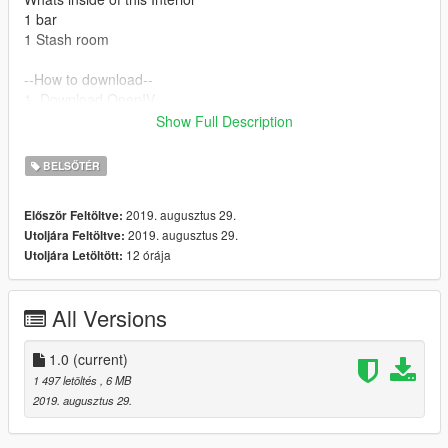
1 bar
1 Stash room
--How to download--
1. Download OpenIV
2. Add my files in the mod folder
Show Full Description
3. Mod -> Update -> x64 -> dlcpacks -> mpheist -> dlc.rpf ->
x64 -> levels -> gta5 -> interiors -> dlc_hei_heist_police.rpf
BELSŐTÉR
INTERIOR
2019. augusztus 29.
Először Feltöltve:
2019. augusztus 29.
Utoljára Feltöltve:
12 órája
Utoljára Letöltött:
All Versions
1.0
(current)
1 497 letöltés
, 6 MB
2019. augusztus 29.