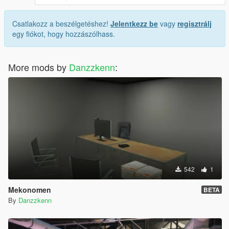
Csatlakozz a beszélgetéshez!
Jelentkezz be
vagy
regisztrálj
egy fiókot, hogy hozzászólhass.
More mods by
Danzzkenn
:
542
1
Mekonomen
BETA
By
Danzzkenn