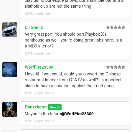
shithole club are not the same thing
2019. szeptember 1.
Lil Slim C
Very great port! You should port Playbox X's
penthouse as well, you're doing great jobs here. Is it
a MLO interior?
2019. szeptember 1.
WolfFire23309
I love it! If you could, could you convert the Chinese
restaurant interior from GTA IV as well? Its a perfect
place to have a shootout against the Triad gang.
2019. szeptember 2.
Danzzkenn
Szerző
Maybe in the future
@WolfFire23309
2019. szeptember 2.