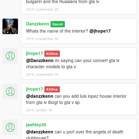
bulgarin and the Russians from gta iv
2019. szeptember 29.
Danzzkenn
Szerző
Whats the name of the interior?
@jhope17
2019. szeptember 30.
jhope17
Kitíltva
@Danzzkenn
im saying can your convert gta iv
character models to gta v
2019. szeptember 30.
jhope17
Kitíltva
@danzzkenn
can you add luis lopez house interior
from gta iv tbogt to gta v sp
2019. október 18.
jashley35
@danzzkenn
can u port over the angels of death
clubhouse?