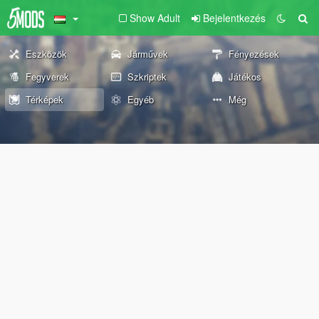
Show Adult
Bejelentkezés
Eszközök
Járművek
Fényezések
Fegyverek
Szkriptek
Játékos
Térképek
Egyéb
Még