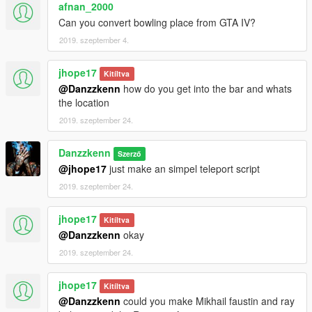
afnan_2000
Can you convert bowling place from GTA IV?
2019. szeptember 4.
jhope17
Kitíltva
@Danzzkenn
how do you get into the bar and whats
the location
2019. szeptember 24.
Danzzkenn
Szerző
@jhope17
just make an simpel teleport script
2019. szeptember 24.
jhope17
Kitíltva
@Danzzkenn
okay
2019. szeptember 24.
jhope17
Kitíltva
@Danzzkenn
could you make Mikhail faustin and ray