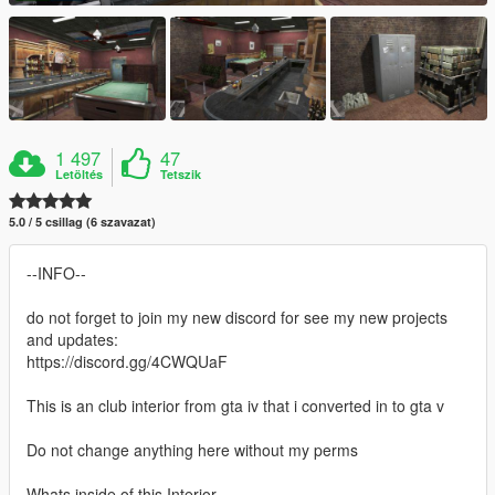
1 497
47
Letöltés
Tetszik
5.0 / 5 csillag (6 szavazat)
--INFO--
do not forget to join my new discord for see my new projects
and updates:
https://discord.gg/4CWQUaF
This is an club interior from gta iv that i converted in to gta v
Do not change anything here without my perms
Whats inside of this Interior