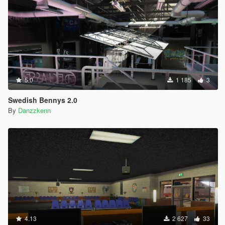
5.0
1 185
3
Swedish Bennys 2.0
By
Danzzkenn
4.13
2 627
33