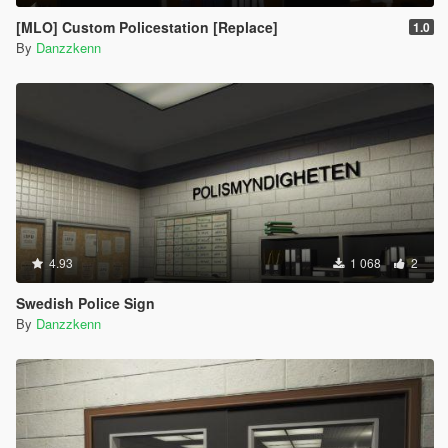
[MLO] Custom Policestation [Replace]
1.0
By
Danzzkenn
4.93
1 068
2
Swedish Police Sign
By
Danzzkenn