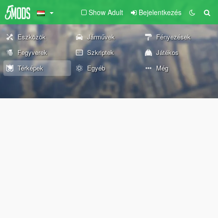
Show Adult
Bejelentkezés
Eszközök
Járművek
Fényezések
Fegyverek
Szkriptek
Játékos
Térképek
Egyéb
Még