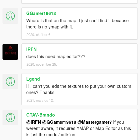
GGamer19618
Where is that on the map. I just can't find it because
there is no ymap with it.
2020. október 6.
IRFN
does this need map editor???
2020. november 25.
Lgend
Hi, can't you edit the textures to put your own custom
ones? Thanks.
2021. március 12.
GTAV-Brando
@IRFN
@GGamer19618
@Mastergamer7
If you
werent aware, it requires YMAP or Map Editor as this
is just the model/collision.