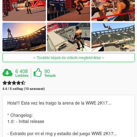
További képek és videók megtekintése
6 408
90
Letöltés
Tetszik
4.4 / 5 csillag (10 szavazat)
Hola!!! Esta vez les traigo la arena de la WWE 2K17...
° Changelog:
1.0: - Initial release
- Extraido por mi el ring y estadio del juego WWE 2K17...