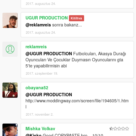
2017. augusztus 24.
UGUR PRODUCTION
Kitíltva
@reklamreis
sonra bakarız...
2017. augusztus 24.
reklamreis
@UGUR PRODUCTION
Futbolcuları, Akasya Durağı
Oyuncuları Ve Çocuklar Duymasın Oyuncularını gta
5'te yapabilirmisin abi
2017. szeptember 19.
obayana52
@UGUR PRODUCTION
http://www.moddingway.com/screen/file/194605/1.htm
l
2017. november 2.
Mishka Volkav
@Kisko
Good COPYPASTE bro... 10/10