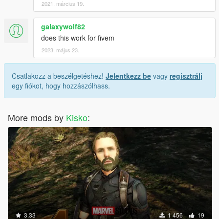
2021. március 19.
galaxywolf82
does this work for fivem
2023. május 23.
Csatlakozz a beszélgetéshez!
Jelentkezz be
vagy
regisztrálj
egy fiókot, hogy hozzászólhass.
More mods by
Kisko
:
3.33
1 456
19