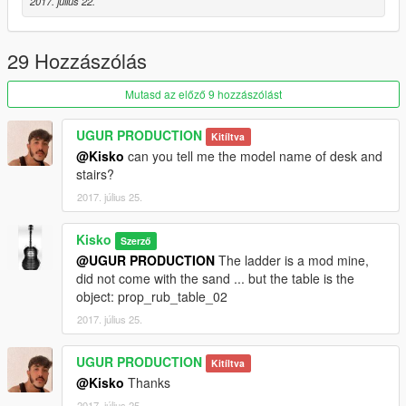
2017. július 22.
29 Hozzászólás
Mutasd az előző 9 hozzászólást
UGUR PRODUCTION
Kitíltva
@Kisko
can you tell me the model name of desk and
stairs?
2017. július 25.
Kisko
Szerző
@UGUR PRODUCTION
The ladder is a mod mine,
did not come with the sand ... but the table is the
object: prop_rub_table_02
2017. július 25.
UGUR PRODUCTION
Kitíltva
@Kisko
Thanks
2017. július 25.