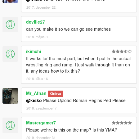
2017. december 22.
deville27
can you make it so we can go see matches
2018. május 30.
ikimchi
It works for the most part, but when I put in the actual
wrestling ring and ramp, I just walk through it than on
it, any ideas how to fix this?
2018. július 16.
Mr_Afnan
Kitíltva
@kisko
Please Upload Roman Regins Ped Please
2018. szeptember 7.
Mastergamer7
Please wehre is this on the map? Is this YMAP
2019. december 31.