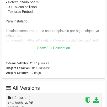
- Retexturizado por mi...
- 99.9% con collision
- Texturas Embed...
Para instalarlo:
Instalalo como add-on , o solo remplazalo por algun objeto ya
existente...
por ejemplo : x64g.rpf/levels/gta5/generic/cutsobjects.rpf and
replace any .ydr file y luego lo spawneas en el juego con Map
Show Full Description
Editor o Native Trainer...
2017. július 22.
Először Feltöltve:
2017. július 22.
Utoljára Feltöltve:
10 órája
Utoljára Letöltött:
All Versions
1.0
(current)
6 407 letöltés
, 20 MB