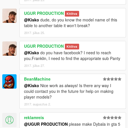
UGUR PRODUCTION
Kitíltva
@Kisko
dude, do you know the model name of this
table to another table it won't break?
2017. július 25.
UGUR PRODUCTION
Kitíltva
@Kisko
do you have facebook? I need to reach
you.Franklin, I need to find the appropriate sub Panty
2017. július 27.
BeanMachine
@Kisko
Nice work as always! Is there any way I
could contact you in the future for help on making
player models?
2017. augusztus 2.
reklamreis
@UGUR PRODUCTION
please make Dybala in gta 5