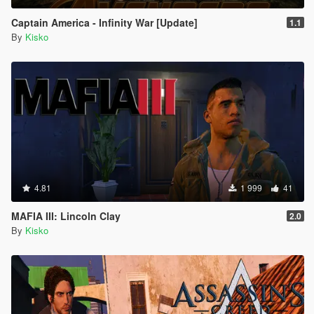
Captain America - Infinity War [Update]
1.1
By
Kisko
4.81
1 999
41
MAFIA III: Lincoln Clay
2.0
By
Kisko