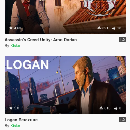
4.63
891
18
Assassin's Creed Unity: Arno Dorian
1.0
By
Kisko
5.0
616
8
Logan Retexture
1.0
By
Kisko