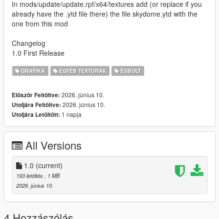
In mods/update/update.rpf/x64/textures add (or replace if you
already have the .ytd file there) the file skydome.ytd with the
one from this mod
Changelog
1.0 First Release
GRAFIKA
EGYÉB TEXTÚRÁK
ÉGBOLT
2026. június 10.
Először Feltöltve:
2026. június 10.
Utoljára Feltöltve:
1 napja
Utoljára Letöltött:
All Versions
1.0
(current)
193 letöltés
, 1 MB
2026. június 10.
4 Hozzászólás