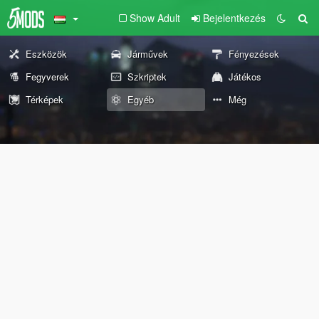
Show Adult
Bejelentkezés
Eszközök
Járművek
Fényezések
Fegyverek
Szkriptek
Játékos
Térképek
Egyéb
Még