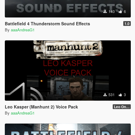
140
6
Battlefield 4 Thunderstorm Sound Effects
1.0
By
aaaAndreaG1
531
3
Leo Kasper (Manhunt 2) Voice Pack
Leo Only Quotes
By
aaaAndreaG1