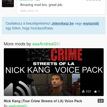
Amazing mod bro, great job.
2026. június 16.
Csatlakozz a beszélgetéshez!
Jelentkezz be
vagy
regisztrálj
egy fiókot, hogy hozzászólhass.
More mods by
aaaAndreaG1
:
533
1
Nick Kang (True Crime Streets of LA) Voice Pack
2.0
By
aaaAndreaG1