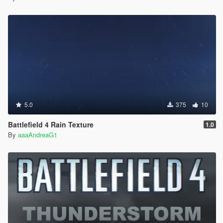
5.0
375
10
Battlefield 4 Rain Texture
1.0
By
aaaAndreaG1