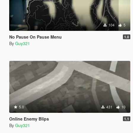
104
5
No Pause On Pause Menu
1.0
By
Guy321
5.0
431
10
Online Enemy Blips
1.1
By
Guy321