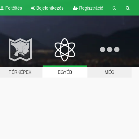
Feltöltés
Bejelentkezés
Regisztráció
TÉRKÉPEK
EGYÉB
MÉG