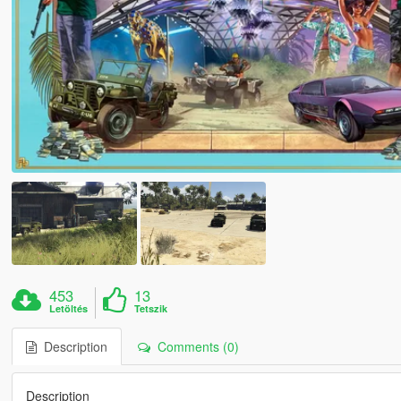
453
13
Letöltés
Tetszik
Description
Comments (0)
Description