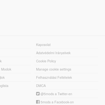
Kapcsolat
Adatvédelmi Irányelvek
k
Cookie Policy
tt Modok
Manage cookie settings
jlok
Felhasználási Feltételek
lista
DMCA
@5mods a Twitter-en
5mods a Facebook-on