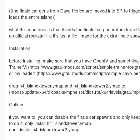
((the finale car gens from Cayo Perico are moved into SP. to trigge
loads the entire island))
what this mod does is that it adds the finale car generators from
an official rockstar file it's just a file i made for the extra finale
Installation
before installing, make sure that you have OpenIV and something 
TrainerV: (https://www.gta5-mods.com/scripts/simple-trainer-for-gt
or my loader: (https://www.gta5-mods.com/scripts/simple-cayo-per
drag h4_islandxtower.ymap and h4_islandxtower2.ymap to
(mods)/update/x64/dlcpacks/mpheist4/dlc1.rpf/x64/levels/gta5/
Options
if you want to, you can disable the finale car spawns and only keep
to do it, only install h4_islandxtower.ymap.
don't install h4_islandxtower2.ymap