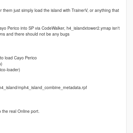
r them just simply load the island with TrainerV, or anything that
 Cayo Perico into SP via CodeWalker, h4_islandxtower2.ymap isn't
 spawns and there should not be any bugs
to load Cayo Perico
a)
ico-loader)
mph4_island/mph4_island_combine_metadata.rpf
 the real Online port.