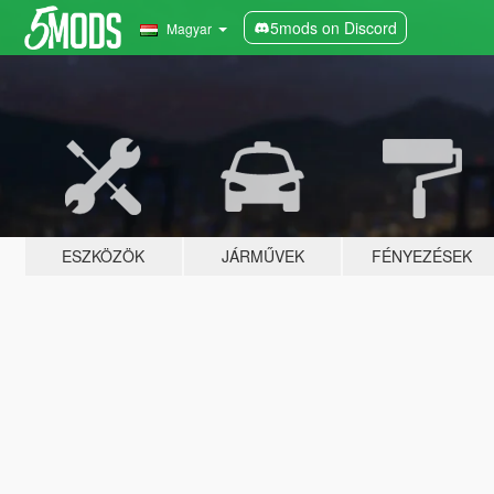
5mods on Discord
Magyar
ESZKÖZÖK
JÁRMŰVEK
FÉNYEZÉSEK