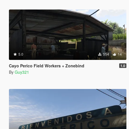
5.0
554
14
Cayo Perico Field Workers + Zonebind
1.0
By
Guy321