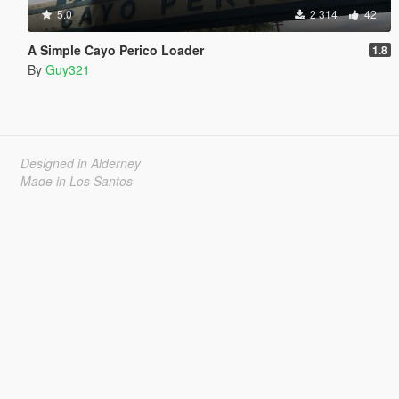
5.0
2 314
42
A Simple Cayo Perico Loader
1.8
By
Guy321
Designed in Alderney
Made in Los Santos