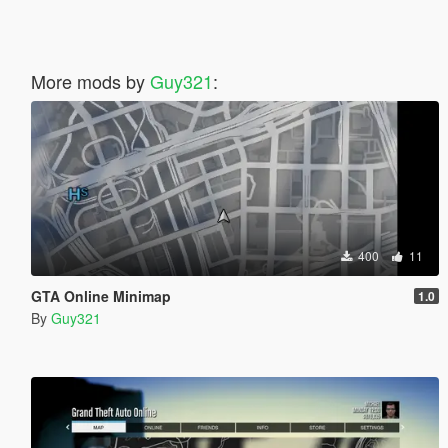
More mods by
Guy321
:
400
11
GTA Online Minimap
1.0
By
Guy321