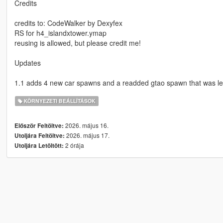
Credits
credits to: CodeWalker by Dexyfex
RS for h4_islandxtower.ymap
reusing is allowed, but please credit me!
Updates
1.1 adds 4 new car spawns and a readded gtao spawn that was lef
KÖRNYEZETI BEÁLLÍTÁSOK
2026. május 16.
Először Feltöltve:
2026. május 17.
Utoljára Feltöltve:
2 órája
Utoljára Letöltött: