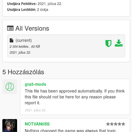
2021. július 22.
Utoljára Feltöltve:
2 órája
Utoljára Letöltött:
Discord : https://discord.com/invite/68f64MS
All Versions
(current)
2 304 letöltés
, 60 KB
2021. július 22.
5 Hozzászólás
gta5-mods
This file has been approved automatically. If you think
this file should not be here for any reason please
report it.
2021. július 22.
NOTVAN0SS
Nothing changed the game was always that toxic.