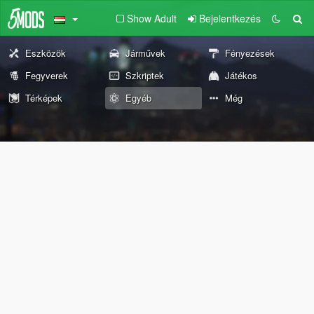
Show Adult
Bejelentkezés
Eszközök
Járművek
Fényezések
Fegyverek
Szkriptek
Játékos
Térképek
Egyéb
Még