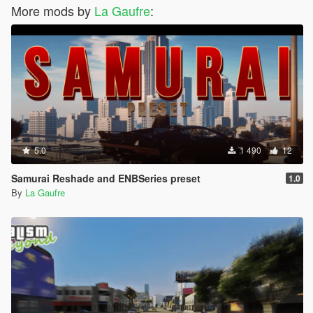
More mods by
La Gaufre
:
5.0
1 490
12
Samurai Reshade and ENBSeries preset
1.0
By
La Gaufre