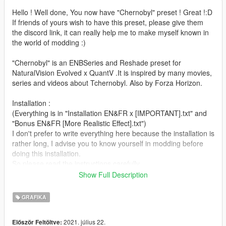
Hello ! Well done, You now have "Chernobyl" preset ! Great !:D
If friends of yours wish to have this preset, please give them
the discord link, it can really help me to make myself known in
the world of modding :)
"Chernobyl" is an ENBSeries and Reshade preset for
NaturalVision Evolved x QuantV .It is inspired by many movies,
series and videos about Tchernobyl. Also by Forza Horizon.
Installation :
(Everything is in "Installation EN&FR x [IMPORTANT].txt" and
"Bonus EN&FR [More Realistic Effect].txt")
I don't prefer to write everything here because the installation is
rather long, I advise you to know yourself in modding before
doing this installation.
So please read the instructions carefully.
If you have any problem let me help you here or on my discord
Show Full Description
server.
GRAFIKA
RTGI : https://www.patreon.com/mcflypg
2021. július 22.
Először Feltöltve:
NaturalVision Evolved : https://www.patreon.com/razedmods