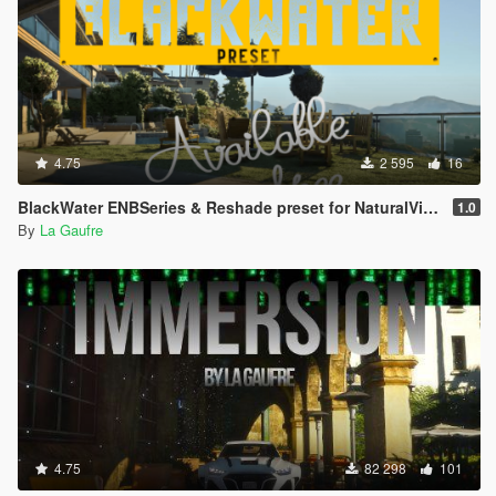
4.75
2 595
16
BlackWater ENBSeries & Reshade preset for NaturalVision Evolved
1.0
By
La Gaufre
4.75
82 298
101