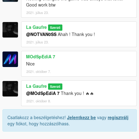
Good work btw
2021. július 23.
La Gaufre
Szerző
@NOTVAN0SS
Ahah ! Thank you !
2021. július 23.
MOdSpEdiA 7
Nice
2021. október 7.
La Gaufre
Szerző
@MOdSpEdiA 7
Thank you ! 🔥🔥
2021. október 8.
Csatlakozz a beszélgetéshez!
Jelentkezz be
vagy
regisztrálj
egy fiókot, hogy hozzászólhass.