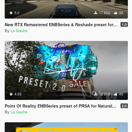
5.0
17 862
39
New RTX Remastered ENBSeries & Reshade preset for Realism Beyond 1.0.4
1.0
By
La Gaufre
4.93
12 215
45
Point Of Reality ENBSeries preset of PRSA for NaturalVision Evolved
2.0
By
La Gaufre