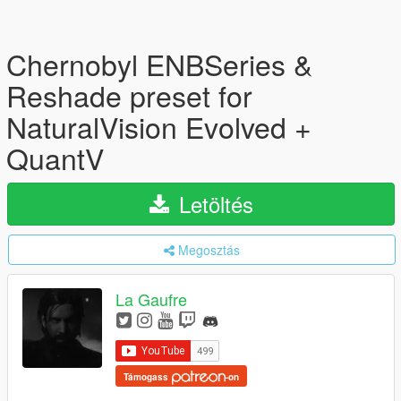
Chernobyl ENBSeries &
Reshade preset for
NaturalVision Evolved +
QuantV
Letöltés
Megosztás
La Gaufre
Támogass
-on