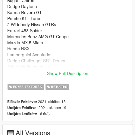
Bugatti Chiron
Dodge Daytona
Karma Revero GT
Porche 911 Turbo
2 Widebody Nissan GTRs
Ferrari 458 Spider
Mercedes Benz AMG GT Coupe
Mazda MX-5 Miata
Honda NSX
Lamborghini Aventador
Dodge Challenger SRT Demon
Aston Martin Vanquish
Mclaren 720s
Show Full Description
Lamborghini Huracan Mclaren 570s and Ferrari 488 Pista in
the same Picture
EGYÉB TEXTÚRÁK
BETÖLTÉS
Nissan Silvia S14
Ford GT
2021. október 18.
Először Feltöltve:
1971 Dodge Charger
2021. október 19.
Utoljára Feltöltve:
16 órája
Utoljára Letöltött:
(Instructions in WinRAR file)
All Versions