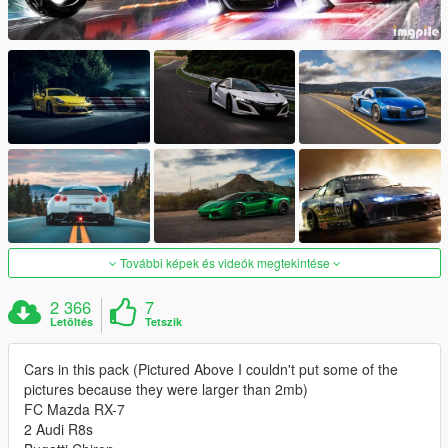
További képek és videók megtekintése
2 366
7
Letöltés
Tetszik
Cars in this pack (Pictured Above I couldn't put some of the
pictures because they were larger than 2mb)
FC Mazda RX-7
2 Audi R8s