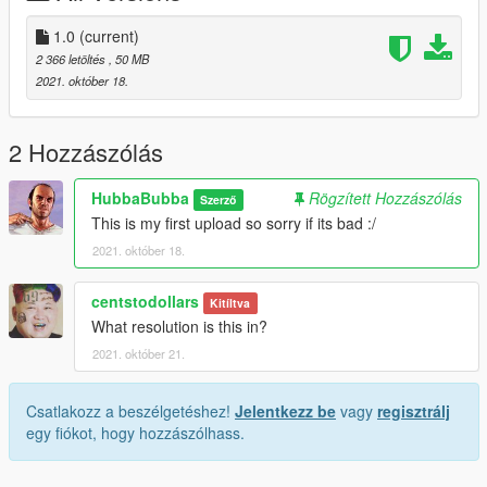
1.0
(current)
2 366 letöltés
, 50 MB
2021. október 18.
2 Hozzászólás
HubbaBubba
Rögzített Hozzászólás
Szerző
This is my first upload so sorry if its bad :/
2021. október 18.
centstodollars
Kitíltva
What resolution is this in?
2021. október 21.
Csatlakozz a beszélgetéshez!
Jelentkezz be
vagy
regisztrálj
egy fiókot, hogy hozzászólhass.