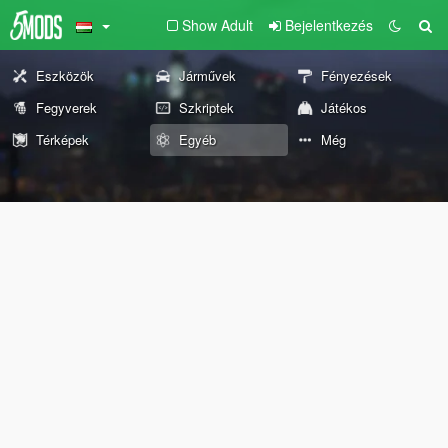
Show Adult
Bejelentkezés
Eszközök
Járművek
Fényezések
Fegyverek
Szkriptek
Játékos
Térképek
Egyéb
Még